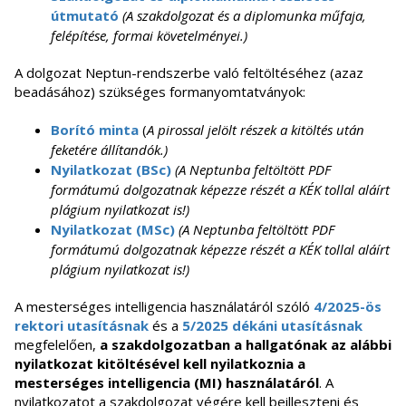
útmutató
(A szakdolgozat és a diplomunka műfaja,
felépítése, formai követelményei.)
A dolgozat Neptun-rendszerbe való feltöltéséhez (azaz
beadásához) szükséges formanyomtatványok:
Borító minta
(
A pirossal jelölt részek a kitöltés után
feketére állítandók.)
Nyilatkozat (BSc)
(A Neptunba feltöltött PDF
formátumú dolgozatnak képezze részét a KÉK tollal aláírt
plágium nyilatkozat is!)
Nyilatkozat (MSc)
(A Neptunba feltöltött PDF
formátumú dolgozatnak képezze részét a KÉK tollal aláírt
plágium nyilatkozat is!)
A mesterséges intelligencia használatáról szóló
4/2025-ös
rektori utasításnak
és a
5/2025 dékáni utasításnak
megfelelően,
a szakdolgozatban a hallgatónak az alábbi
nyilatkozat kitöltésével kell nyilatkoznia a
mesterséges intelligencia (MI) használatáról
. A
nyilatkozatot a szakdolgozat végére kell beilleszteni és