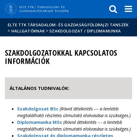
Események
ELTE a
Hírek
sajtóban
ELTE TTK TÁRSADALOM- ÉS GAZDASÁGFÖLDRAJZI TANSZÉK
>
>
HALLGATÓKNAK
SZAKDOLGOZAT / DIPLOMAMUNKA
SZAKDOLGOZATOKKAL KAPCSOLATOS
INFORMÁCIÓK
ÁLTALÁNOS TUDNIVALÓK:
Szakdolgozat BSc
(Rövid áttekintés --- a lentebb
megtalálható részletes útmutató elolvasása is szükséges.)
Diplomamunka MSc
(Rövid áttekintés --- a lentebb
megtalálható részletes útmutató elolvasása is szükséges.)
Szakdolgozat és diplomamunka részletes