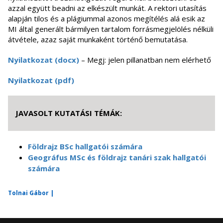
azzal együtt beadni az elkészült munkát. A rektori utasítás
alapján tilos és a plágiummal azonos megítélés alá esik az
MI által generált bármilyen tartalom forrásmegjelölés nélküli
átvétele, azaz saját munkaként történő bemutatása.
Nyilatkozat (docx)
– Megj: jelen pillanatban nem elérhető
Nyilatkozat (pdf)
JAVASOLT KUTATÁSI TÉMÁK:
Földrajz BSc hallgatói számára
Geográfus MSc és földrajz tanári szak hallgatói
számára
Tolnai Gábor |