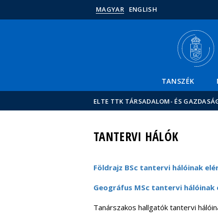
MAGYAR
ENGLISH
TANSZÉK
ELTE TTK TÁRSADALOM- ÉS GAZDASÁ
TANTERVI HÁLÓK
Földrajz BSc tantervi hálóinak elé
Geográfus MSc tantervi hálóinak 
Tanárszakos hallgatók tantervi hálóin