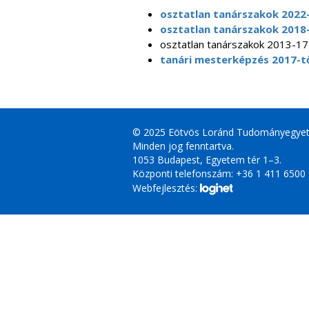
osztatlan tanárszakok 2022-
osztatlan tanárszakok 2018
osztatlan tanárszakok 2013-17
tanári mesterképzés 2017-t
© 2025 Eötvös Loránd Tudományegye
Minden jog fenntartva.
1053 Budapest, Egyetem tér 1–3.
Központi telefonszám: +36 1 411 6500
Webfejlesztés: