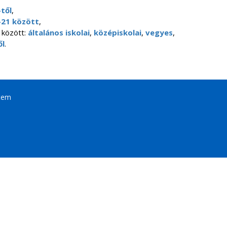
től
,
-21 között
,
 között:
általános iskolai
,
középiskolai
,
vegyes
,
ől
.
tem