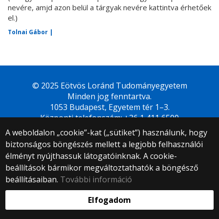
nevére, amjd azon belül a tárgyak nevére kattintva érhetőek
el.)
Tolnai Gábor |
© 2025 Eötvös Loránd Tudományegyetem
Minden jog fenntartva.
1053 Budapest, Egyetem tér 1–3.
Központi telefonszám: +36 1 411 6500
Webfejlesztés:
A weboldalon „cookie”-kat („sütiket”) használunk, hogy
biztonságos böngészés mellett a legjobb felhasználói
élményt nyújthassuk látogatóinknak. A cookie-
beállítások bármikor megváltoztathatók a böngésző
beállításaiban.
További információ
Elfogadom