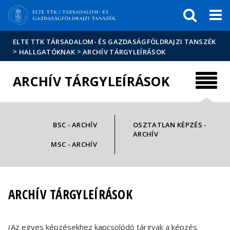
Események
ELTE a
Hírek
sajtóban
ELTE TTK TÁRSADALOM- ÉS GAZDASÁGFÖLDRAJZI TANSZÉK
>
>
HALLGATÓKNAK
ARCHÍV TÁRGYLEÍRÁSOK
ARCHÍV TÁRGYLEÍRÁSOK
BSC - ARCHÍV
OSZTATLAN KÉPZÉS -
ARCHÍV
MSC - ARCHÍV
ARCHÍV TÁRGYLEÍRÁSOK
(Az egyes képzésekhez kapcsolódó tárgyak a képzés