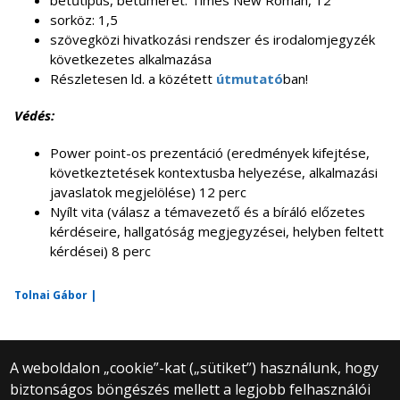
betűtípus, betűméret: Times New Roman, 12
sorköz: 1,5
szövegközi hivatkozási rendszer és irodalomjegyzék
következetes alkalmazása
Részletesen ld. a közétett
útmutató
ban!
Védés:
Power point-os prezentáció (eredmények kifejtése,
következtetések kontextusba helyezése, alkalmazási
javaslatok megjelölése) 12 perc
Nyílt vita (válasz a témavezető és a bíráló előzetes
kérdéseire, hallgatóság megjegyzései, helyben feltett
kérdései) 8 perc
Tolnai Gábor |
A weboldalon „cookie”-kat („sütiket”) használunk, hogy
biztonságos böngészés mellett a legjobb felhasználói
© 2025 Eötvös Loránd Tudományegyetem