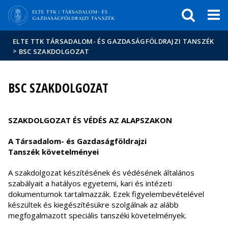
Események
ELTE a
Hírek
sajtóban
ELTE TTK TÁRSADALOM- ÉS GAZDASÁGFÖLDRAJZI TANSZÉK
>
BSC SZAKDOLGOZAT
BSC SZAKDOLGOZAT
SZAKDOLGOZAT ÉS VÉDÉS AZ ALAPSZAKON
A Társadalom- és Gazdaságföldrajzi
Tanszék követelményei
A szakdolgozat készítésének és védésének általános
szabályait a hatályos egyetemi, kari és intézeti
dokumentumok tartalmazzák. Ezek figyelembevételével
készültek és kiegészítésükre szolgálnak az alább
megfogalmazott speciális tanszéki követelmények.