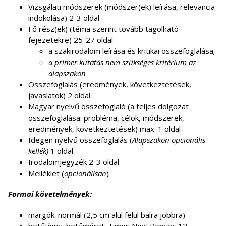
Vizsgálati módszerek (módszer(ek) leírása, relevancia
indokolása) 2-3 oldal
Fő rész(ek) (téma szerint tovább tagolható
fejezetekre) 25-27 oldal
a szakirodalom leírása és kritikai összefoglalása;
a primer kutatás nem szükséges kritérium az
alapszakon
Összefoglalás (eredmények, következtetések,
javaslatok) 2 oldal
Magyar nyelvű összefoglaló (a teljes dolgozat
összefoglalása: probléma, célok, módszerek,
eredmények, következtetések) max. 1 oldal
Idegen nyelvű összefoglalás (
Alapszakon opcionális
kellék)
1 oldal
Irodalomjegyzék 2-3 oldal
Melléklet (
opcionálisan
)
Formai követelmények:
margók: normál (2,5 cm alul felül balra jobbra)