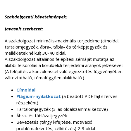
Szakdolgozati követelmények:
Javasolt szerkezet:
A szakdolgozat minimális-maximális terjedelme (címoldal,
tartalomjegyzék, ábra-, tábla- és térképjegyzék és
mellékletek nélkül) 30-40 oldal.
A szakdolgozat általános felépítési sémáját mutatja az
alábbi felsorolás a körülbelüli terjedelmi arányok jelzésével.
(A felépítés a konzulenssel való egyeztetés függvényében
változtatható, témafüggően alakítható.)
Címoldal
Plágium-nyilatkozat
(a beadott PDF fájl szerves
részeként)
Tartalomjegyzék (3-as oldalszámmal kezdve)
Ábra- és táblázatjegyzék
Bevezetés (tárgy kifejtése, motiváció,
problémafelvetés, célkitűzés) 2-3 oldal