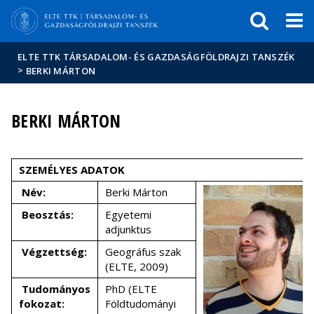
Események
ELTE a
Hírek
sajtóban
ELTE TTK TÁRSADALOM- ÉS GAZDASÁGFÖLDRAJZI TANSZÉK
>
BERKI MÁRTON
BERKI MÁRTON
SZEMÉLYES ADATOK
Név:
Berki Márton
Beosztás:
Egyetemi
adjunktus
Végzettség:
Geográfus szak
(ELTE, 2009)
Tudományos
PhD (ELTE
fokozat:
Földtudományi