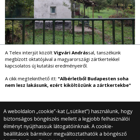
A Telex interjút közölt
Vigvári András
sal, tanszékünk
megbízott oktatójával a magyarországi zártkertekkel
kapcsolatos új kutatási eredményeiről.
A cikk megtekinthető itt:
"Albérletből Budapesten soha
nem lesz lakásunk, ezért kiköltözünk a zártkertekbe"
A weboldalon „cookie”-kat („sütiket”) használunk, hogy
biztonságos böngészés mellett a legjobb felhasználói
© 2025 Eötvös Loránd Tudományegyetem
élményt nyújthassuk látogatóinknak. A cookie-
Minden jog fenntartva.
beállítások bármikor megváltoztathatók a böngésző
1053 Budapest, Egyetem tér 1–3.