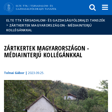
Események
ELTE a
Hírek
sajtóban
ELTE TTK TÁRSADALOM- ÉS GAZDASÁGFÖLDRAJZI TANSZÉK
>
ZÁRTKERTEK MAGYARORSZÁGON - MÉDIAINTERJÚ
KOLLÉGÁNKKAL
ZÁRTKERTEK MAGYARORSZÁGON -
MÉDIAINTERJÚ KOLLÉGÁNKKAL
Tolnai Gábor |
2023.09.25.