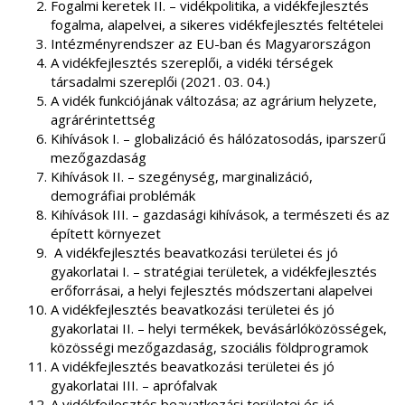
Fogalmi keretek II. – vidékpolitika, a vidékfejlesztés
fogalma, alapelvei, a sikeres vidékfejlesztés feltételei
Intézményrendszer az EU-ban és Magyarországon
A vidékfejlesztés szereplői, a vidéki térségek
társadalmi szereplői (2021. 03. 04.)
A vidék funkciójának változása; az agrárium helyzete,
agrárérintettség
Kihívások I. – globalizáció és hálózatosodás, iparszerű
mezőgazdaság
Kihívások II. – szegénység, marginalizáció,
demográfiai problémák
Kihívások III. – gazdasági kihívások, a természeti és az
épített környezet
A vidékfejlesztés beavatkozási területei és jó
gyakorlatai I. – stratégiai területek, a vidékfejlesztés
erőforrásai, a helyi fejlesztés módszertani alapelvei
A vidékfejlesztés beavatkozási területei és jó
gyakorlatai II. – helyi termékek, bevásárlóközösségek,
közösségi mezőgazdaság, szociális földprogramok
A vidékfejlesztés beavatkozási területei és jó
gyakorlatai III. – aprófalvak
A vidékfejlesztés beavatkozási területei és jó