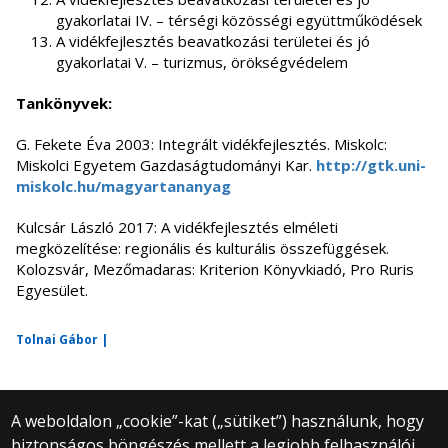
gyakorlatai IV. – térségi közösségi együttműködések
A vidékfejlesztés beavatkozási területei és jó
gyakorlatai V. – turizmus, örökségvédelem
Tankönyvek:
G. Fekete Éva 2003: Integrált vidékfejlesztés. Miskolc:
Miskolci Egyetem Gazdaságtudományi Kar.
http://gtk.uni-
miskolc.hu/magyartananyag
Kulcsár László 2017: A vidékfejlesztés elméleti
megközelítése: regionális és kulturális összefüggések.
Kolozsvár, Mezőmadaras: Kriterion Könyvkiadó, Pro Ruris
Egyesület.
Tolnai Gábor |
A weboldalon „cookie”-kat („sütiket”) használunk, hogy
biztonságos böngészés mellett a legjobb felhasználói