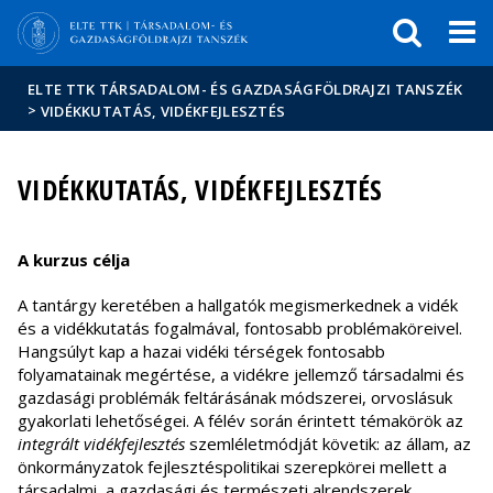
Események
ELTE a
Hírek
sajtóban
ELTE TTK TÁRSADALOM- ÉS GAZDASÁGFÖLDRAJZI TANSZÉK
>
VIDÉKKUTATÁS, VIDÉKFEJLESZTÉS
VIDÉKKUTATÁS, VIDÉKFEJLESZTÉS
A kurzus célja
A tantárgy keretében a hallgatók megismerkednek a vidék
és a vidékkutatás fogalmával, fontosabb problémaköreivel.
Hangsúlyt kap a hazai vidéki térségek fontosabb
folyamatainak megértése, a vidékre jellemző társadalmi és
gazdasági problémák feltárásának módszerei, orvoslásuk
gyakorlati lehetőségei. A félév során érintett témakörök az
integrált vidékfejlesztés
szemléletmódját követik: az állam, az
önkormányzatok fejlesztéspolitikai szerepkörei mellett a
társadalmi, a gazdasági és természeti alrendszerek