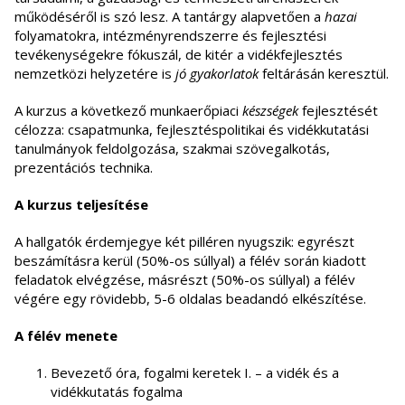
működéséről is szó lesz. A tantárgy alapvetően a
hazai
folyamatokra, intézményrendszerre és fejlesztési
tevékenységekre fókuszál, de kitér a vidékfejlesztés
nemzetközi helyzetére is
jó gyakorlatok
feltárásán keresztül.
A kurzus a következő munkaerőpiaci
készségek
fejlesztését
célozza: csapatmunka, fejlesztéspolitikai és vidékkutatási
tanulmányok feldolgozása, szakmai szövegalkotás,
prezentációs technika.
A kurzus teljesítése
A hallgatók érdemjegye két pilléren nyugszik: egyrészt
beszámításra kerül (50%-os súllyal) a félév során kiadott
feladatok elvégzése, másrészt (50%-os súllyal) a félév
végére egy rövidebb, 5-6 oldalas beadandó elkészítése.
A félév menete
Bevezető óra, fogalmi keretek I. – a vidék és a
vidékkutatás fogalma