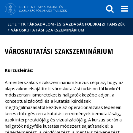
Események
ELTE a
Hírek
sajtóban
ELTE TTK TÁRSADALOM- ÉS GAZDASÁGFÖLDRAJZI TANSZÉK
>
VÁROSKUTATÁSI SZAKSZEMINÁRIUM
VÁROSKUTATÁSI SZAKSZEMINÁRIUM
Kurzusleírás:
A mesterszakos szakszeminárium kurzus célja az, hogy az
alapszakon elsajátított városkutatási tudáson túl konkrét
módszertani ismereteket is hallgatók kezébe adjon, a
konceptualizációtól és a kutatási kérdések
megfogalmazásától kezdve az operacionalizálás lépésein
keresztül egészen a kutatási eredmények bemutatásáig,
azok interpretációjáig és vizualizációjáig. A kurzus során a
hallgatók négyféle kutatási módszert sajátítanak el; a
cégérfelmérést, a kérdőívezést, a mentális térképezést,