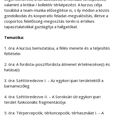
valamint a kritikai / kollektív térképezést. A kurzus célja
továbbá a team-munka elősegítése is, s ily módon a közös
gondolkodás és kooperatív feladat-megvalósítás, illetve a
csoportos felelősség-megosztás terén is értékes
tapasztalatokkal gazdagítja a hallgatókat.
Tematika:
1. óra: A kurzus bemutatása, a félév menete és a teljesítés
feltételei
2. óra: A fordista–posztfordista átmenet értelmezése(i) és
hatása(i)
3. óra: Széttöredezve I. – Az egykori ipari területektől a
barnamezőkig
4. óra: Széttöredezve II. – A Soroksári úti egykori ipari
terület funkcionális fragmentációja
5. óra: Térpercepciók, térkoncepciók, térhasználat I. – A