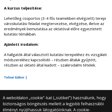
A kurzus teljesítése:
Lehetőleg csoportos (3-4 fős teamekben elvégzett) terepi
városkutatási feladat megtervezése, elvégzése, illetve az
eredmények bemutatása az oktatóval előre egyeztetett
kutatási témákban.
Ajánlott irodalom:
A hallgatók által választott kutatási terepekhez és vizsgálati
módszerekhez kapcsolódó – részben általuk gyűjtött,
részben az oktató által kiadott – szakirodalmi tételek.
Tolnai Gábor |
A weboldalon „cookie”-kat („sütiket”) használunk, hogy
biztonságos böngészés mellett a legjobb felhasználói
© 2025 Eötvös Loránd Tudományegyetem
élményt nyújthassuk látogatóinknak. A cookie-
Minden jog fenntartva.