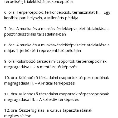
térbeliség trialektikájának koncepciója
6. óra: Térpercepciók, térkoncepciók, térhasználat II. – Egy
korábbi ipari helyszín, a Millenáris példája
7. óra: A munka és a munkás-érdekképviselet átalakulása a
posztindusztriális társadalmakban
8. óra: A munka és a munkás-érdekképviselet átalakulása a
május 1-jei köztéri reprezentáció példáján
9. óra: Különböző társadalmi csoportok térpercepcióinak
megragadása I. – A mentális térképezés
10. óra: Különböző társadalmi csoportok térpercepcióinak
megragadása II. – A kritikai térképezés
11. óra: Különböző társadalmi csoportok térpercepcióinak
megragadása III. – A kollektív térképezés
12. óra: Összefoglalás, a kurzus tapasztalatainak
megbeszélése