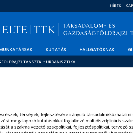
Események
ELTE a
Hírek
HÍREK
KA
sajtóban
MUNKATÁRSAK
KUTATÁS
HALLGATÓKNAK
G
>
GFÖLDRAJZI TANSZÉK
URBANISZTIKA
lésrészek, térségek, fejlesztésére irányuló társadalmi/közhatalm
vezést megalapozó kutatásokkal foglalkozó multidiszciplináris sza
ását a szakma vezető szakpolitikai, fejlesztéspolitikai, tervező