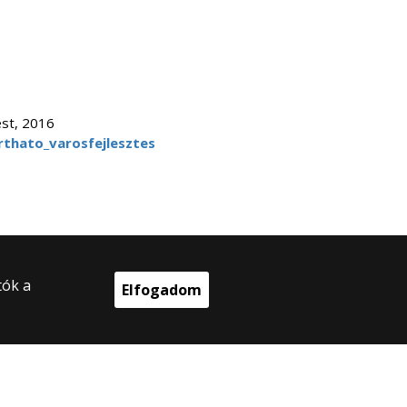
est, 2016
rthato_varosfejlesztes
tók a
Elfogadom