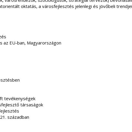
, városrendezők, szociológusok, stratégiai tervezők) bevonásával 
orientált oktatás, a városfejlesztés jelenlegi és jövőbeli trendje
zés
ás az EU-ban, Magyarországon
lesztésben
zoft tevékenységek
sfejlesztő társaságok
fejlesztés
 21. században