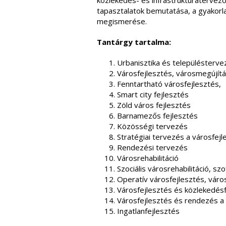
közlekedés- és infrastruktúratervezők
tapasztalatok bemutatása, a gyakorlat
megismerése.
Tantárgy tartalma:
Urbanisztika és településterve
Városfejlesztés, városmegújít
Fenntartható városfejlesztés,
Smart city fejlesztés
Zöld város fejlesztés
Barnamezős fejlesztés
Közösségi tervezés
Stratégiai tervezés a városfej
Rendezési tervezés
Városrehabilitáció
Szociális városrehabilitáció, s
Operatív városfejlesztés, váro
Városfejlesztés és közlekedés
Városfejlesztés és rendezés a
Ingatlanfejlesztés