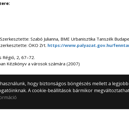
zere:
 Szerkesztette: Szabó Julianna, BME Urbanisztika Tanszék Budap
Szerkesztette: ÖKO Zrt.
https://www.palyazat.gov.hu/fennta
s Régió, 2, 67–72.
ban Kézikönyv a városok számára (2007)
) használunk, hogy biztonságos böngészés mellett a legjobb
ogatóinknak. A cookie-beállítások bármikor megváltoztatha
formáció
tem