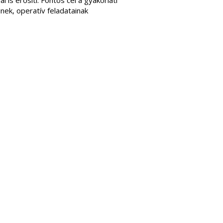
is erősíti. Fontos cél a gyakorlati
inek, operatív feladatainak