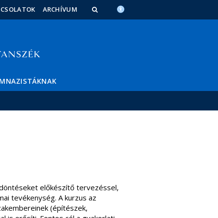
PCSOLATOK
ARCHÍVUM
IMNAZISTÁKNAK
i döntéseket előkészítő tervezéssel,
kmai tevékenység. A kurzus az
 szakembereinek (építészek,