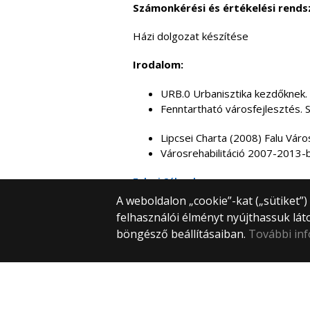
Számonkérési és értékelési rends
Házi dolgozat készítése
Irodalom:
URB.0 Urbanisztika kezdőknek.
Fenntartható városfejlesztés. 
Lipcsei Charta (2008) Falu Váro
Városrehabilitáció 2007-2013-
Tolnai Gábor |
A weboldalon „cookie”-kat („sütiket”
felhasználói élményt nyújthassuk lát
böngésző beállításaiban.
További in
© 2025 Eötvös Loránd Tudományegye
Minden jog fenntartva.
1053 Budapest, Egyetem tér 1–3.
Központi telefonszám: +36 1 411 6500
Webfejlesztés: