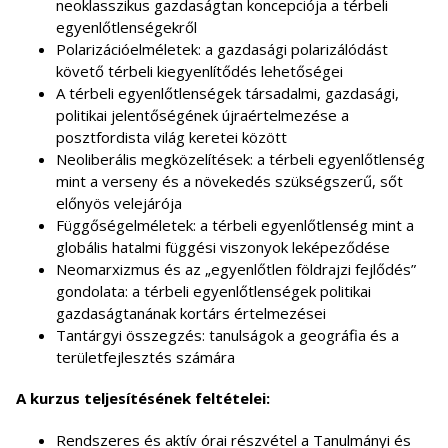
neoklasszikus gazdaságtan koncepciója a térbeli
egyenlőtlenségekről
Polarizációelméletek: a gazdasági polarizálódást
követő térbeli kiegyenlítődés lehetőségei
A térbeli egyenlőtlenségek társadalmi, gazdasági,
politikai jelentőségének újraértelmezése a
posztfordista világ keretei között
Neoliberális megközelítések: a térbeli egyenlőtlenség
mint a verseny és a növekedés szükségszerű, sőt
előnyös velejárója
Függőségelméletek: a térbeli egyenlőtlenség mint a
globális hatalmi függési viszonyok leképeződése
Neomarxizmus és az „egyenlőtlen földrajzi fejlődés”
gondolata: a térbeli egyenlőtlenségek politikai
gazdaságtanának kortárs értelmezései
Tantárgyi összegzés: tanulságok a geográfia és a
területfejlesztés számára
A kurzus teljesítésének feltételei:
Rendszeres és aktív órai részvétel a Tanulmányi és