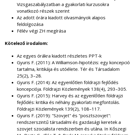
Vizsgaszabályzatban a gyakorlati kurzusokra
vonatkozó részek szerint
Az adott órára kiadott olvasmányok alapos
feldolgozása
Félév végi ZH megírása
Kötelező irodalom:
Az egyes órákra kiadott részletes PPT-k
Gyuris F. (2011): A Williamson-hipotézis: egy koncepció
tartalma, kritikája és utóélete. Tér és Társadalom
25(2), 3–28.
Gyuris F. (2014): Az egyenlőtlen földrajzi fejlődés
koncepciója. Földrajzi Közlemények 138(4), 293–305.
Gyuris F. (2015): Harvey és az egyenlőtlen földrajzi
fejlődés: kritika és néhány gyakorlati megfontolás.
Földrajzi Közlemények 139(2), 108–117.
Gyuris F. (2019): "Szovjet" és "posztszovjet":
rendszerszintű társadalmi és gazdasági keretek a
szovjet szocialista rendszerben és utána. In Kőszegi