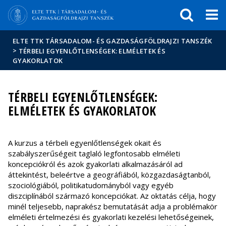
Események
ELTE a
Hírek
sajtóban
ELTE TTK TÁRSADALOM- ÉS GAZDASÁGFÖLDRAJZI TANSZÉK
>
TÉRBELI EGYENLŐTLENSÉGEK: ELMÉLETEK ÉS
GYAKORLATOK
TÉRBELI EGYENLŐTLENSÉGEK:
ELMÉLETEK ÉS GYAKORLATOK
A kurzus a térbeli egyenlőtlenségek okait és
szabályszerűségeit taglaló legfontosabb elméleti
koncepciókról és azok gyakorlati alkalmazásáról ad
áttekintést, beleértve a geográfiából, közgazdaságtanból,
szociológiából, politikatudományból vagy egyéb
diszciplínából származó koncepciókat. Az oktatás célja, hogy
minél teljesebb, naprakész bemutatását adja a problémakör
elméleti értelmezési és gyakorlati kezelési lehetőségeinek,