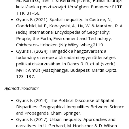
M., Barta G., Illés T. & Berki M. (szerk.) Etnikai földrajzi
kutatások a posztszovjet térségben. Budapest: ELTE
TTK. 31–56.
Gyuris F. (2021): Spatial inequality. In Castree, N.,
Goodchild, M. F., Kobayashi, A., Liu, W. & Marston, R. A.
(eds.) International Encyclopedia of Geography:
People, the Earth, Environment and Technology.
Chichester–Hoboken (NJ): Wiley. wbieg2119
Gyuris F. (2024): Hangadók a hangzavarban: a
tudomány szerepe a társadalmi egyenlőtlenségek
politikai diskurzusában. In Dancs R. R. et al. (szerk.)
MVH: A múlt (vissz)hangjai. Budapest: Martin Opitz.
123–137.
Ajánlott irodalom:
Gyuris F. (2014): The Political Discourse of Spatial
Disparities: Geographical Inequalities Between Science
and Propaganda. Cham: Springer.
Gyuris F. (2017): Urban inequality: Approaches and
narratives. In U. Gerhard, M. Hoelscher & D. Wilson