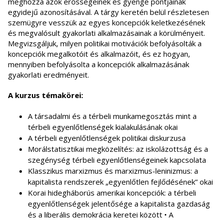
méghozzá azok erősségeinek és gyenge pontjainak
egyidejű azonosításával. A tárgy keretén belül részletesen
szemügyre vesszük az egyes koncepciók keletkezésének
és megvalósult gyakorlati alkalmazásainak a körülményeit.
Megvizsgáljuk, milyen politikai motivációk befolyásolták a
koncepciók megalkotóit és alkalmazóit, és ez hogyan,
mennyiben befolyásolta a koncepciók alkalmazásának
gyakorlati eredményeit.
A kurzus témakörei:
A társadalmi és a térbeli munkamegosztás mint a
térbeli egyenlőtlenségek kialakulásának okai
A térbeli egyenlőtlenségek politikai diskurzusa
Morálstatisztikai megközelítés: az iskolázottság és a
szegénység térbeli egyenlőtlenségeinek kapcsolata
Klasszikus marxizmus és marxizmus-leninizmus: a
kapitalista rendszerek „egyenlőtlen fejlődésének” okai
Korai hidegháborús amerikai koncepciók: a térbeli
egyenlőtlenségek jelentősége a kapitalista gazdaság
és a liberális demokrácia keretei között • A