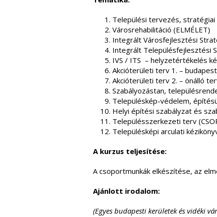
Települési tervezés, stratégia
Városrehabilitáció (ELMÉLET)
Integrált Városfejlesztési Str
Integrált Településfejlesztési
IVS / ITS – helyzetértékelés
Akcióterületi terv 1. – budap
Akcióterületi terv 2. – önáll
Szabályozástan, településren
Településkép-védelem, építés
Helyi építési szabályzat és 
Településszerkezeti terv (
Településképi arculati kézik
A kurzus teljesítése:
A csoportmunkák elkészítése, az elmél
Ajánlott irodalom:
(Egyes budapesti kerületek és vidéki vá