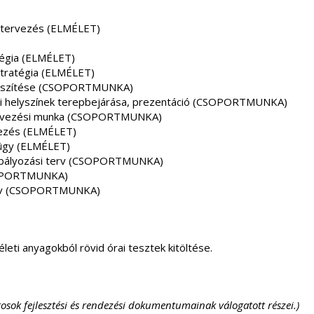
i tervezés (ELMÉLET)
atégia (ELMÉLET)
 Stratégia (ELMÉLET)
 készítése (CSOPORTMUNKA)
esti helyszínek terepbejárása, prezentáció (CSOPORTMUNKA)
ó tervezési munka (CSOPORTMUNKA)
dezés (ELMÉLET)
ügy (ELMÉLET)
szabályozási terv (CSOPORTMUNKA)
CSOPORTMUNKA)
önyv (CSOPORTMUNKA)
eti anyagokból rövid órai tesztek kitöltése.
rosok fejlesztési és rendezési dokumentumainak válogatott részei.)