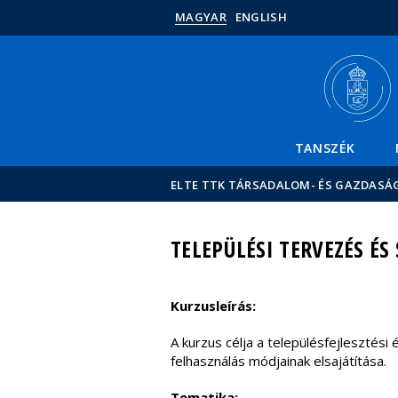
MAGYAR
ENGLISH
TANSZÉK
ELTE TTK TÁRSADALOM- ÉS GAZDASÁ
TELEPÜLÉSI TERVEZÉS ÉS
Kurzusleírás:
A kurzus célja a településfejlesztés
felhasználás módjainak elsajátítása.
Tematika: