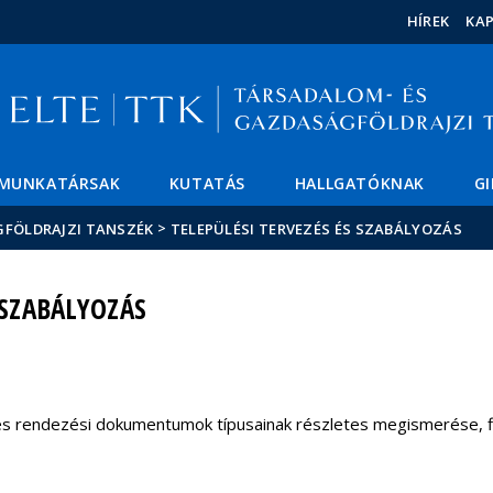
Események
ELTE a
Hírek
HÍREK
KA
sajtóban
MUNKATÁRSAK
KUTATÁS
HALLGATÓKNAK
G
>
GFÖLDRAJZI TANSZÉK
TELEPÜLÉSI TERVEZÉS ÉS SZABÁLYOZÁS
 SZABÁLYOZÁS
i és rendezési dokumentumok típusainak részletes megismerése, fi