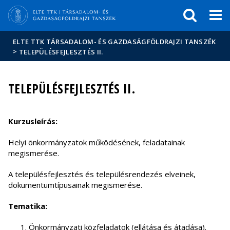
Események
ELTE a
Hírek
sajtóban
ELTE TTK TÁRSADALOM- ÉS GAZDASÁGFÖLDRAJZI TANSZÉK
>
TELEPÜLÉSFEJLESZTÉS II.
TELEPÜLÉSFEJLESZTÉS II.
Kurzusleírás:
Helyi önkormányzatok működésének, feladatainak
megismerése.
A településfejlesztés és településrendezés elveinek,
dokumentumtípusainak megismerése.
Tematika:
Önkormányzati közfeladatok (ellátása és átadása).