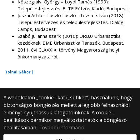
Kőszegfalvi György – Loydl Tamás (1999):
Településfejlesztés. ELTE Eötvös Kiadó, Budapest.
Jószai Attila – László László –Tózsa István (2018):
Településtervezés és településfejlesztés. Dialóg
Camps, Budapest.
Szabó Julianna szerk. (2016): URB.0 Urbanisztika
kezdőknek. BME Urbanisztika Tanszék, Budapest.
2011. évi CLXXXIX. törvény Magyarország helyi
önkormányzatairól.
Tolnai Gábor |
A weboldalon „cookie”-kat („sütiket”) használunk, hogy
biztonságos böngészés mellett a legjobb felhasználói
© 2025 Eötvös Loránd Tudományegyetem
élményt nyújthassuk látogatóinknak. A cookie-
Minden jog fenntartva.
beállítások bármikor megváltoztathatók a böngésző
1053 Budapest, Egyetem tér 1–3.
Központi telefonszám: +36 1 411 6500
beállításaiban.
További információ
Webfejlesztés: