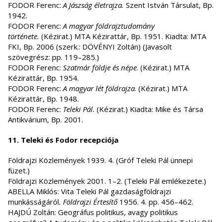
FODOR Ferenc:
A Jászság életrajza.
Szent István Társulat, Bp.
1942.
FODOR Ferenc:
A magyar földrajztudomány
története.
(Kézirat.) MTA Kézirattár, Bp. 1951. Kiadta: MTA
FKI, Bp. 2006 (szerk.: DÖVÉNYI Zoltán) (Javasolt
szövegrész: pp. 119–285.)
FODOR Ferenc:
Szatmár földje és népe
. (Kézirat.) MTA
Kézirattár, Bp. 1954.
FODOR Ferenc:
A magyar lét földrajza
. (Kézirat.) MTA
Kézirattár, Bp. 1948.
FODOR Ferenc:
Teleki Pál.
(Kézirat.) Kiadta: Mike és Társa
Antikvárium, Bp. 2001.
11. Teleki és Fodor recepciója
Földrajzi Közlemények 1939. 4. (Gróf Teleki Pál ünnepi
füzet.)
Földrajzi Közlemények 2001. 1–2. (Teleki Pál emlékezete.)
ABELLA Miklós: Vita Teleki Pál gazdaságföldrajzi
munkásságáról
.
Földrajzi Értesítő
1956. 4. pp. 456–462.
HAJDÚ Zoltán: Geográfus politikus, avagy politikus