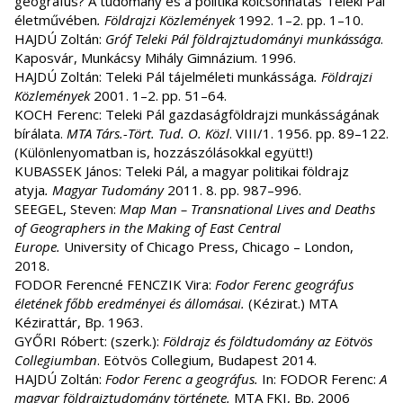
geográfus? A tudomány és a politika kölcsönhatás Teleki Pál
életművében
.
Földrajzi Közlemények
1992. 1–2. pp. 1–10.
HAJDÚ Zoltán:
Gróf Teleki Pál földrajztudományi munkássága
.
Kaposvár, Munkácsy Mihály Gimnázium. 1996.
HAJDÚ Zoltán: Teleki Pál tájelméleti munkássága
.
Földrajzi
Közlemények
2001. 1–2. pp. 51–64.
KOCH Ferenc: Teleki Pál gazdaságföldrajzi munkásságának
bírálata.
MTA Társ.-Tört. Tud. O. Közl
. VIII/1. 1956. pp. 89–122.
(Különlenyomatban is, hozzászólásokkal együtt!)
KUBASSEK János: Teleki Pál, a magyar politikai földrajz
atyja
.
Magyar Tudomány
2011. 8. pp. 987–996.
SEEGEL, Steven:
Map Man – Transnational Lives and Deaths
of Geographers in the Making of East Central
Europe.
University of Chicago Press, Chicago – London,
2018.
FODOR Ferencné FENCZIK Vira:
Fodor Ferenc geográfus
életének főbb eredményei és állomásai.
(Kézirat.) MTA
Kézirattár, Bp. 1963.
GYŐRI Róbert: (szerk.):
Földrajz és földtudomány az Eötvös
Collegiumban
. Eötvös Collegium, Budapest 2014.
HAJDÚ Zoltán:
Fodor Ferenc a geográfus.
In: FODOR Ferenc:
A
magyar földrajztudomány története.
MTA FKI, Bp. 2006