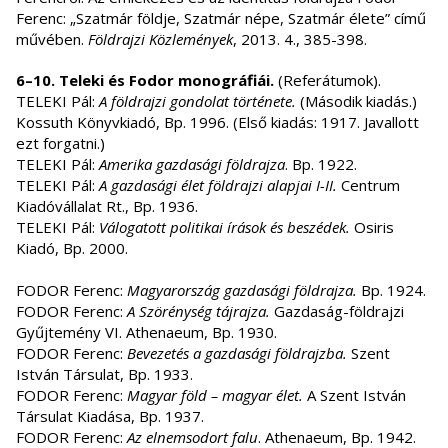
Ferenc: „Szatmár földje, Szatmár népe, Szatmár élete” című
művében.
Földrajzi Közlemények
, 2013. 4., 385-398.
6–10. Teleki és Fodor monográfiái.
(Referátumok).
TELEKI Pál:
A földrajzi gondolat története.
(Második kiadás.)
Kossuth Könyvkiadó, Bp. 1996. (Első kiadás: 1917. Javallott
ezt forgatni.)
TELEKI Pál:
Amerika gazdasági földrajza
. Bp. 1922.
TELEKI Pál:
A gazdasági élet földrajzi alapjai I-II.
Centrum
Kiadóvállalat Rt., Bp. 1936.
TELEKI Pál:
Válogatott politikai írások és beszédek.
Osiris
Kiadó, Bp. 2000.
FODOR Ferenc:
Magyarország gazdasági földrajza.
Bp. 1924.
FODOR Ferenc:
A Szörénység tájrajza.
Gazdaság-földrajzi
Gyűjtemény VI. Athenaeum, Bp. 1930.
FODOR Ferenc:
Bevezetés a gazdasági földrajzba.
Szent
István Társulat, Bp. 1933.
FODOR Ferenc:
Magyar föld – magyar élet.
A Szent István
Társulat Kiadása, Bp. 1937.
FODOR Ferenc:
Az elnemsodort falu
. Athenaeum, Bp. 1942.