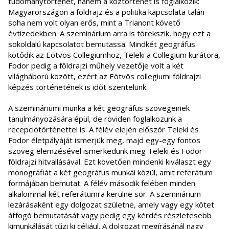
tudománytörténet, hanem a köztörténet is foglalkozik:
Magyarországon a földrajz és a politika kapcsolata talán
soha nem volt olyan erős, mint a Trianont követő
évtizedekben. A szeminárium arra is törekszik, hogy ezt a
sokoldalú kapcsolatot bemutassa. Mindkét geográfus
kötődik az Eötvös Collegiumhoz, Teleki a Collegium kurátora,
Fodor pedig a földrajzi műhely vezetője volt a két
világháború között, ezért az Eötvös collegiumi földrajzi
képzés történetének is időt szentelünk.
A szemináriumi munka a két geográfus szövegeinek
tanulmányozására épül, de röviden foglalkozunk a
recepciótörténettel is. A félév elején először Teleki és
Fodor életpályáját ismerjük meg, majd egy-egy fontos
szöveg elemzésével ismerkedünk meg Teleki és Fodor
földrajzi hitvallásával. Ezt követően mindenki kiválaszt egy
monográfiát a két geográfus munkái közül, amit referátum
formájában bemutat. A félév második felében minden
alkalommal két referátumra kerülne sor. A szeminárium
lezárásaként egy dolgozat születne, amely vagy egy kötet
átfogó bemutatását vagy pedig egy kérdés részletesebb
kimunkálását tűzi ki céljául. A dolgozat megírásánál nagy