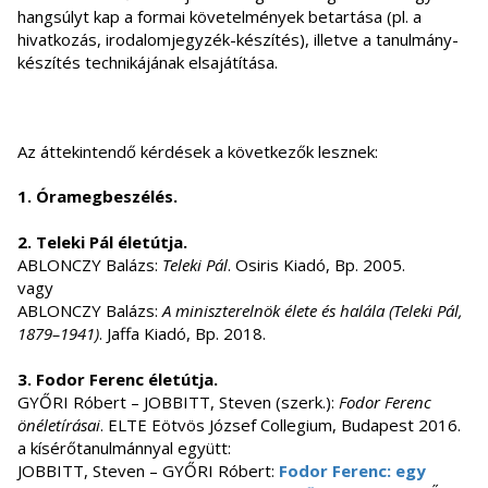
hangsúlyt kap a formai követelmények betartása (pl. a
hivatkozás, irodalomjegyzék-készítés), illetve a tanulmány-
készítés technikájának elsajátítása.
Az áttekintendő kérdések a következők lesznek:
1. Óramegbeszélés.
2. Teleki Pál életútja.
ABLONCZY Balázs:
Teleki Pál
. Osiris Kiadó, Bp. 2005.
vagy
ABLONCZY Balázs:
A miniszterelnök élete és halála (Teleki Pál,
1879–1941)
. Jaffa Kiadó, Bp. 2018.
3. Fodor Ferenc életútja.
GYŐRI Róbert – JOBBITT, Steven (szerk.):
Fodor Ferenc
önéletírásai
. ELTE Eötvös József Collegium, Budapest 2016.
a kísérőtanulmánnyal együtt:
JOBBITT, Steven – GYŐRI Róbert:
Fodor Ferenc: egy