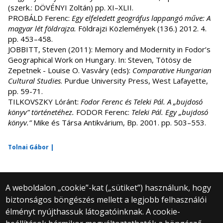
(szerk.: DÖVÉNYI Zoltán) pp. XI–XLII.
PROBÁLD Ferenc:
Egy elfeledett geográfus lappangó műve: A
magyar lét földrajza.
Földrajzi Közlemények (136.) 2012. 4.
pp. 453–458.
JOBBITT, Steven (2011): Memory and Modernity in Fodor’s
Geographical Work on Hungary. In: Steven, Tötösy de
Zepetnek - Louise O. Vasváry (eds):
Comparative Hungarian
Cultural Studies
. Purdue University Press, West Lafayette,
pp. 59-71.
TILKOVSZKY Lóránt:
Fodor Ferenc és Teleki Pál. A „bujdosó
könyv” történetéhez.
FODOR Ferenc:
Teleki Pál. Egy „bujdosó
könyv.”
Mike és Társa Antikvárium, Bp. 2001. pp. 503–553.
Tolnai Gábor |
A weboldalon „cookie”-kat („sütiket”) használunk, hogy
biztonságos böngészés mellett a legjobb felhasználói
© 2025 Eötvös Loránd Tudományegyetem
élményt nyújthassuk látogatóinknak. A cookie-
Minden jog fenntartva.