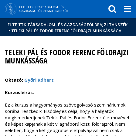
Események
ELTE a
Hírek
sajtóban
ELTE TTK TÁRSADALOM- ÉS GAZDASÁGFÖLDRAJZI TANSZÉK
>
TELEKI PÁL ÉS FODOR FERENC FÖLDRAJZI MUNKÁSSÁGA
TELEKI PÁL ÉS FODOR FERENC FÖLDRAJZI
MUNKÁSSÁGA
Oktató:
Győri Róbert
Kurzusleírás:
Ez a kurzus a hagyományos szövegolvasó szemináriumok
sorába illeszkedik. Elsődleges célja, hogy a hallgatók
megismerkedjenek Teleki Pál és Fodor Ferenc életművével
és képet kapjanak a két világháború közti földrajzról. Nem
véletlen, hogy a két geográfus életpályájával nem csak a