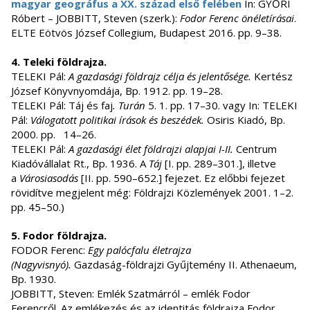
magyar geográfus a XX. század első felében
In: GYŐRI
Róbert – JOBBITT, Steven (szerk.):
Fodor Ferenc önéletírásai
.
ELTE Eötvös József Collegium, Budapest 2016. pp. 9–38.
4. Teleki földrajza.
TELEKI Pál:
A gazdasági földrajz célja és jelentősége.
Kertész
József Könyvnyomdája, Bp. 1912. pp. 19–28.
TELEKI Pál: Táj és faj
.
Turán
5. 1. pp. 17–30. vagy In: TELEKI
Pál:
Válogatott politikai írások és beszédek.
Osiris Kiadó, Bp.
2000. pp. 14–26.
TELEKI Pál:
A gazdasági élet földrajzi alapjai I-II.
Centrum
Kiadóvállalat Rt., Bp. 1936. A
Táj
[I. pp. 289–301.], illetve
a
Városiasodás
[II. pp. 590–652.] fejezet. Ez előbbi fejezet
rövidítve megjelent még: Földrajzi Közlemények 2001. 1–2.
pp. 45–50.)
5.
Fodor földrajza.
FODOR Ferenc:
Egy palócfalu életrajza
(Nagyvisnyó).
Gazdaság-földrajzi Gyűjtemény II. Athenaeum,
Bp. 1930.
JOBBITT, Steven: Emlék Szatmárról – emlék Fodor
Ferencről. Az emlékezés és az identitás földrajza Fodor