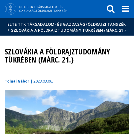
Események
ELTE a
Hírek
sajtóban
ELTE TTK TÁRSADALOM- ÉS GAZDASÁGFÖLDRAJZI TANSZÉK
>
SZLOVÁKIA A FÖLDRAJZTUDOMÁNY TÜKRÉBEN (MÁRC. 21.)
SZLOVÁKIA A FÖLDRAJZTUDOMÁNY
TÜKRÉBEN (MÁRC. 21.)
Tolnai Gábor |
2023.03.06.