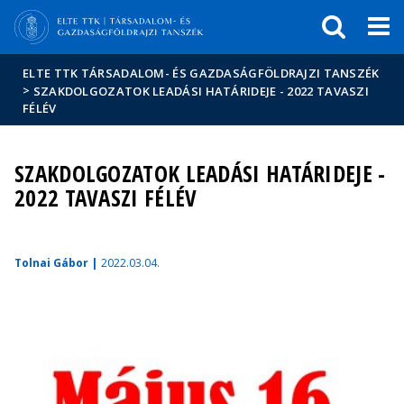
Események
ELTE a
Hírek
sajtóban
ELTE TTK TÁRSADALOM- ÉS GAZDASÁGFÖLDRAJZI TANSZÉK
>
SZAKDOLGOZATOK LEADÁSI HATÁRIDEJE - 2022 TAVASZI
FÉLÉV
SZAKDOLGOZATOK LEADÁSI HATÁRIDEJE -
2022 TAVASZI FÉLÉV
Tolnai Gábor |
2022.03.04.