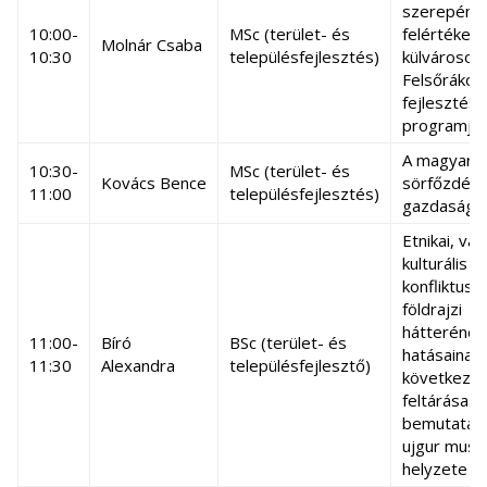
szerepéne
10:00-
MSc (terület- és
felértékel
Molnár Csaba
10:30
településfejlesztés)
külvárosok
Felsőrákos
fejlesztési
programja
A magyar k
10:30-
MSc (terület- és
Kovács Bence
sörfőzdék
11:00
településfejlesztés)
gazdaságfö
Etnikai, vall
kulturális 
konfliktuso
földrajzi
hátterének
11:00-
Bíró
BSc (terület- és
hatásainak
11:30
Alexandra
településfejlesztő)
következm
feltárása é
bemutatása
ujgur musz
helyzete K