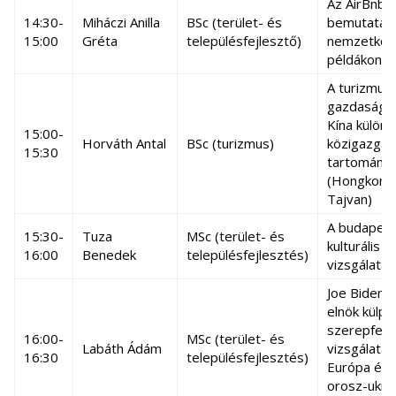
Az AirBnb
14:30-
Miháczi Anilla
BSc (terület- és
bemutatás
15:00
Gréta
településfejlesztő)
nemzetköz
példákon k
A turizmus
gazdasági 
Kína különl
15:00-
Horváth Antal
BSc (turizmus)
közigazgat
15:30
tartománya
(Hongkong
Tajvan)
A budapest
15:30-
Tuza
MSc (terület- és
kulturális 
16:00
Benedek
településfejlesztés)
vizsgálata
Joe Biden a
elnök külpol
szerepfelf
16:00-
MSc (terület- és
Labáth Ádám
vizsgálata 
16:30
településfejlesztés)
Európa és 
orosz-ukrá