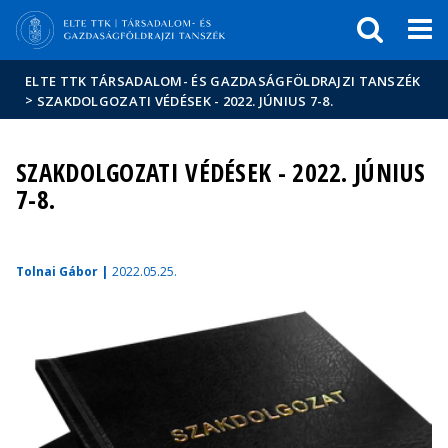
Események
ELTE a
Hírek
sajtóban
ELTE TTK TÁRSADALOM- ÉS GAZDASÁGFÖLDRAJZI TANSZÉK
>
SZAKDOLGOZATI VÉDÉSEK - 2022. JÚNIUS 7-8.
SZAKDOLGOZATI VÉDÉSEK - 2022. JÚNIUS
7-8.
Tolnai Gábor |
2022.05.25.