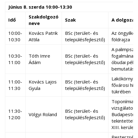
Június 8. szerda 10:00-13:30
Szakdolgozó
Idő
Szak
A dolgozat
neve
10:00-
Kovács Patrik
BSc (terület- és
Az öngyilko
10:30
Attila
településfejlesztő)
földrajza
A palimpsze
10:30-
Tóth Imre
BSc (terület- és
fogalmának, 
11:00
Ádám
településfejlesztő)
óbudai péld
bemutatása
Lakókörnyez
11:00-
Kovács Lajos
BSc (terület- és
fővárosi hir
11:30
Gyula
településfejlesztő)
tükrében
Toponímiai
vizsgálatok
11:30-
BSc (terület- és
Völgyi Roland
Budapesten,
12:00
településfejlesztő)
tekintettel a
XIII. kerület
Pesterzséb