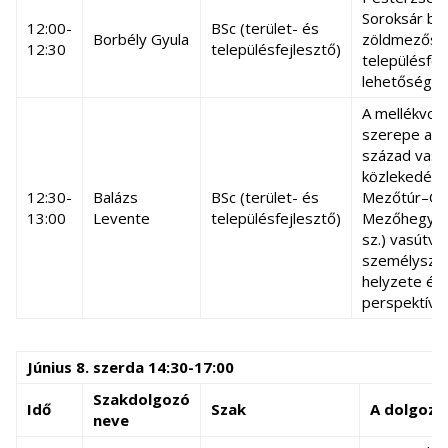
Soroksár ba
12:00-
BSc (terület- és
Borbély Gyula
zöldmezős
12:30
településfejlesztő)
településfej
lehetőségei
A mellékvon
szerepe a XX
század vasú
közlekedésé
12:30-
Balázs
BSc (terület- és
Mezőtúr–Or
13:00
Levente
településfejlesztő)
Mezőhegyes
sz.) vasútvo
személyszál
helyzete és
perspektívá
Június 8. szerda 14:30-17:00
Szakdolgozó
Idő
Szak
A dolgoza
neve