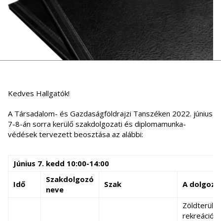
Kedves Hallgatók!
A Társadalom- és Gazdaságföldrajzi Tanszéken 2022. június
7-8-án sorra kerülő szakdolgozati és diplomamunka-
védések tervezett beosztása az alábbi:
Június 7. kedd 10:00-14:00
Szakdolgozó
Idő
Szak
A dolgoza
neve
Zöldterüle
rekreációs