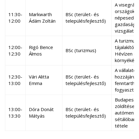
A visegrádi
országok
11:30-
Markwarth
BSc (terület- és
népesedési
12:00
Ádám Zoltán
településfejlesztő)
gazdasági
vizsgálatai
A turizmus
12:00-
Rigó Bence
tájalakító 
BSc (turizmus)
12:30
Álmos
Hévízen és
környékén
A vállalatok
12:30-
Vári Alitta
BSc (terület- és
hozzájárulá
13:00
Emma
településfejlesztő)
fenntartha
fogyasztá
Budapest
zöldítése,
13:00-
Dóra Donát
BSc (terület- és
autómente
13:30
Mátyás
településfejlesztő)
sétálóbará
tétele