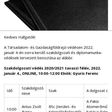
Kedves Hallgatók!
A Társadalom- és Gazdaságföldrajzi védésen 2022.
január 4-én sorra kerülő szakdolgozati és diplomamunka-
védések tervezett beosztása az alábbi:
Szakdolgozati védés 2020/2021 tavaszi félév, 2022.
január 4., ONLINE, 10:00-12:00 Elnök: Gyuris Ferenc
Szakdolgozó
Idő
Szak
A dolgozat cí
neve
A Paksi
Antus Zsolt
BSc (terület- és
Atomerőmű
10:00
Barna
településfejlesztő)
hatásai Paks