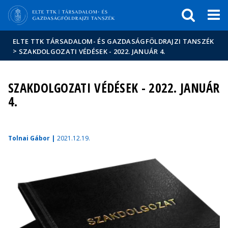
Események
ELTE a
Hírek
sajtóban
ELTE TTK TÁRSADALOM- ÉS GAZDASÁGFÖLDRAJZI TANSZÉK
>
SZAKDOLGOZATI VÉDÉSEK - 2022. JANUÁR 4.
SZAKDOLGOZATI VÉDÉSEK - 2022. JANUÁR
4.
Tolnai Gábor |
2021.12.19.