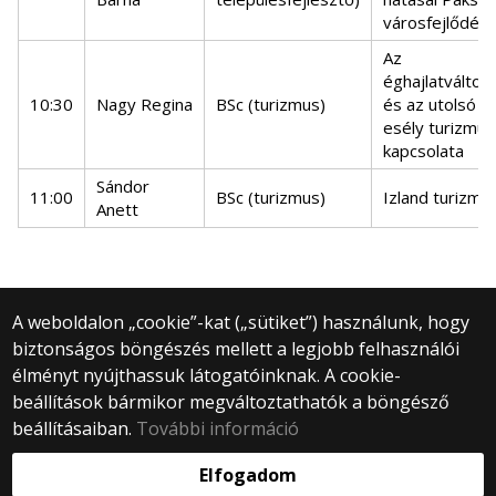
városfejlődés
Az
éghajlatváltoz
10:30
Nagy Regina
BSc (turizmus)
és az utolsó
esély turizmus
kapcsolata
Sándor
11:00
BSc (turizmus)
Izland turizmu
Anett
A weboldalon „cookie”-kat („sütiket”) használunk, hogy
biztonságos böngészés mellett a legjobb felhasználói
© 2025 Eötvös Loránd Tudományegyetem
élményt nyújthassuk látogatóinknak. A cookie-
Minden jog fenntartva.
beállítások bármikor megváltoztathatók a böngésző
1053 Budapest, Egyetem tér 1–3.
Központi telefonszám: +36 1 411 6500
beállításaiban.
További információ
Webfejlesztés:
Elfogadom