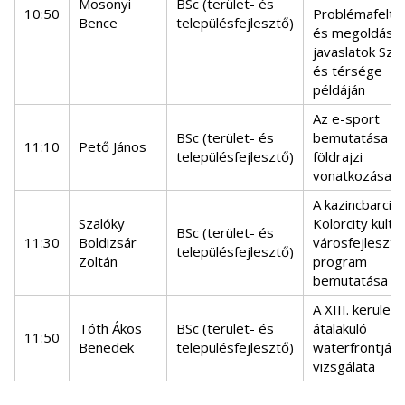
Mosonyi
BSc (terület- és
10:50
Problémafeltá
Bence
településfejlesztő)
és megoldási
javaslatok Szo
és térsége
példáján
Az e-sport
BSc (terület- és
bemutatása é
11:10
Pető János
településfejlesztő)
földrajzi
vonatkozásai
A kazincbarcika
Szalóky
Kolorcity kultur
BSc (terület- és
11:30
Boldizsár
városfejleszté
településfejlesztő)
Zoltán
program
bemutatása
A XIII. kerület
Tóth Ákos
BSc (terület- és
átalakuló
11:50
Benedek
településfejlesztő)
waterfrontján
vizsgálata