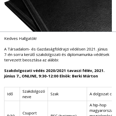
Kedves Hallgatók!
A Társadalom- és Gazdaságföldrajzi védésen 2021. június
7-én sorra kerülő szakdolgozati és diplomamunka-védések
tervezett beosztása az alábbi:
Szakdolgozati védés 2020/2021 tavaszi félév, 2021.
június 7., ONLINE, 9:30-12:00 Elnök: Berki Márton
Szakdolgozó
Idő
Szak
A dolgozat cí
neve
A hip-hop
magyarország
Csuport
9:30
BSC (turizmus)
megjelenésén