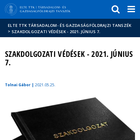
Események
ELTE a
Hírek
sajtóban
ELTE TTK TÁRSADALOM- ÉS GAZDASÁGFÖLDRAJZI TANSZÉK
>
SZAKDOLGOZATI VÉDÉSEK - 2021. JÚNIUS 7.
SZAKDOLGOZATI VÉDÉSEK - 2021. JÚNIUS
7.
Tolnai Gábor |
2021.05.25.