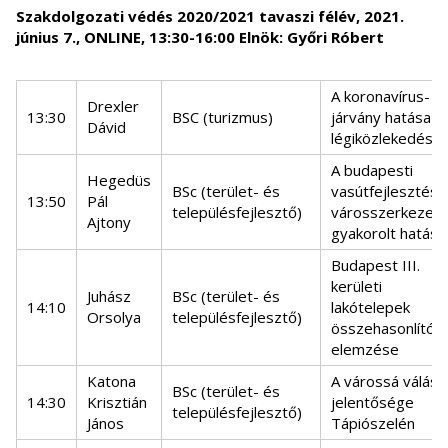
Szakdolgozati védés 2020/2021 tavaszi félév, 2021.
június 7., ONLINE, 13:30-16:00 Elnök: Győri Róbert
A koronavírus-
Drexler
13:30
BSC (turizmus)
járvány hatása a
Dávid
légiközlekedésre
A budapesti
Hegedüs
BSc (terület- és
vasútfejlesztése
13:50
Pál
településfejlesztő)
városszerkezetr
Ajtony
gyakorolt hatása
Budapest III.
kerületi
Juhász
BSc (terület- és
14:10
lakótelepek
Orsolya
településfejlesztő)
összehasonlító
elemzése
Katona
A várossá válás
BSc (terület- és
14:30
Krisztián
jelentősége
településfejlesztő)
János
Tápiószelén