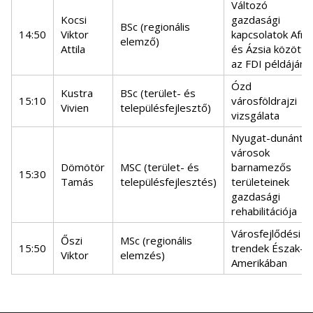
Változó
Kocsi
gazdasági
BSc (regionális
14:50
Viktor
kapcsolatok Afrik
elemző)
Attila
és Ázsia között
az FDI példáján
Ózd
Kustra
BSc (terület- és
15:10
városföldrajzi
Vivien
településfejlesztő)
vizsgálata
Nyugat-dunántúli
városok
Dömötör
MSC (terület- és
barnamezős
15:30
Tamás
településfejlesztés)
területeinek
gazdasági
rehabilitációja
Városfejlődési
Őszi
MSc (regionális
15:50
trendek Észak-
Viktor
elemzés)
Amerikában