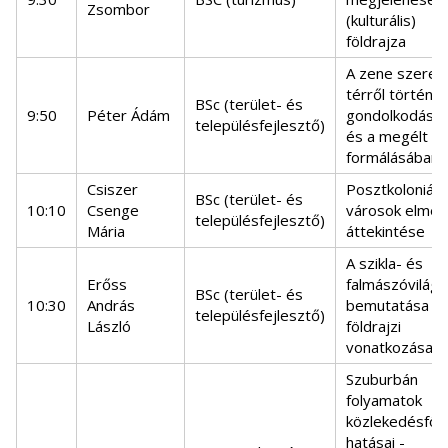
Zsombor
(kulturális)
földrajza
A zene szerep
térről történő
BSc (terület- és
9:50
Péter Ádám
gondolkodásb
településfejlesztő)
és a megélt té
formálásában
Csiszer
Posztkoloniális
BSc (terület- és
10:10
Csenge
városok elméle
településfejlesztő)
Mária
áttekintése
A szikla- és
Erőss
falmászóvilág
BSc (terület- és
10:30
András
bemutatása é
településfejlesztő)
László
földrajzi
vonatkozásaik
Szuburbán
folyamatok
közlekedésföld
hatásai -