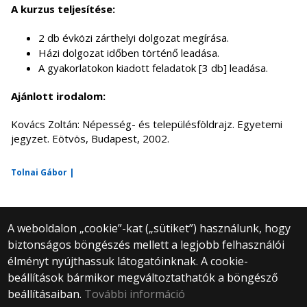
A kurzus teljesítése:
2 db évközi zárthelyi dolgozat megírása.
Házi dolgozat időben történő leadása.
A gyakorlatokon kiadott feladatok [3 db] leadása.
Ajánlott irodalom:
Kovács Zoltán: Népesség- és településföldrajz. Egyetemi
jegyzet. Eötvös, Budapest, 2002.
Tolnai Gábor |
A weboldalon „cookie”-kat („sütiket”) használunk, hogy
biztonságos böngészés mellett a legjobb felhasználói
© 2025 Eötvös Loránd Tudományegyetem
élményt nyújthassuk látogatóinknak. A cookie-
Minden jog fenntartva.
beállítások bármikor megváltoztathatók a böngésző
1053 Budapest, Egyetem tér 1–3.
Központi telefonszám: +36 1 411 6500
beállításaiban.
További információ