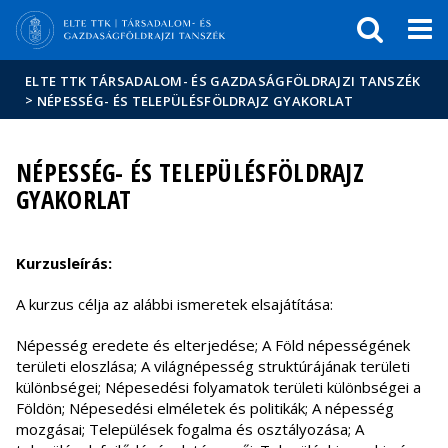
Események
ELTE a
Hírek
sajtóban
ELTE TTK TÁRSADALOM- ÉS GAZDASÁGFÖLDRAJZI TANSZÉK
>
NÉPESSÉG- ÉS TELEPÜLÉSFÖLDRAJZ GYAKORLAT
NÉPESSÉG- ÉS TELEPÜLÉSFÖLDRAJZ
GYAKORLAT
Kurzusleírás:
A kurzus célja az alábbi ismeretek elsajátítása:
Népesség eredete és elterjedése; A Föld népességének
területi eloszlása; A világnépesség struktúrájának területi
különbségei; Népesedési folyamatok területi különbségei a
Földön; Népesedési elméletek és politikák; A népesség
mozgásai; Települések fogalma és osztályozása; A