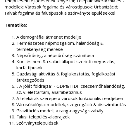
települések fejlődésének tényezői; Településhierarchia és -
modellek; Városok fogalma és várostípusok; Urbanizáció;
Falvak fogalma és falutípusok a szórványtelepülésekkel
Tematika:
A demográfiai átmenet modellje
Természetes népmozgalom, halandóság &
termékenység mérése
Népsűrűség, a népsűrűség számítása
Kor- és nem & családi állapot szerinti megoszlás,
korfa típusok
Gazdasági aktivitás & foglalkoztatás, foglalkozási
átrétegződés
„ A jólét földrajza” - GDP& HDI, csecsemőhalandóság,
sz. v. élettartam, analfabétizmus
A telekárak szerepe a városok funkcionális rendjében
Városökológiai modellek, szegregáció & disszimilaritás
Gravitációs modell, a rang-nagyság szabály
Falusi település-alaprajzok
Szórványtelepülések