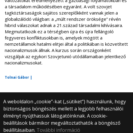
változatokat eredményezett a gazdasági folyamatokban és
a társadalom működésében egyaránt. A volt szovjet
tagköztársaságok sajátos szereplőkként vannak jelen a
globalizálódó világban: a „múlt rendszer öröksége” révén
hibrid válaszokat adnak a 21.század társadalmi kihívásaira.
Megmutatkozik ez a térségben újra és újra fellángoló
fegyveres konfliktusokban is, amelyek mögött a
nemzetállamok hatalmi elitjei által a politikában is közvetített
nacionalizmusok állnak. A kurzus során országonként
vizsgáljuk az egykori Szovjetunió utódállamaiban jelentkező
nacionalizmusokat.
Tolnai Gábor |
A weboldalon „cookie”-kat („sütiket”) használunk, hogy
biztonságos böngészés mellett a legjobb felhasználói
© 2025 Eötvös Loránd Tudományegyetem
élményt nyújthassuk látogatóinknak. A cookie-
Minden jog fenntartva.
beállítások bármikor megváltoztathatók a böngésző
1053 Budapest, Egyetem tér 1–3.
Központi telefonszám: +36 1 411 6500
beállításaiban.
További információ