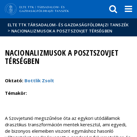
Események
ELTE a
Hírek
sajtóban
ELTE TTK TÁRSADALOM- ÉS GAZDASÁGFÖLDRAJZI TANSZÉK
>
NACIONALIZMUSOK A POSZTSZOVJET TÉRSÉGBEN
NACIONALIZMUSOK A POSZTSZOVJET
TÉRSÉGBEN
Oktató:
Bottlik Zsolt
Témakör:
A Szovjetunió megszűnése óta az egykori utódállamok
drasztikus transzformáción mentek keresztül, ami egyedi,
de bizonyos elemeiben viszont egymáshoz hasonló