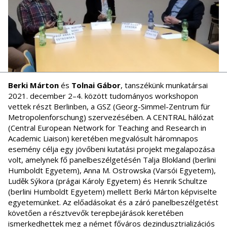
Berki Márton
és
Tolnai Gábor
, tanszékünk munkatársai
2021. december 2–4. között tudományos workshopon
vettek részt Berlinben, a GSZ (Georg-Simmel-Zentrum für
Metropolenforschung) szervezésében. A CENTRAL hálózat
(Central European Network for Teaching and Research in
Academic Liaison) keretében megvalósult háromnapos
esemény célja egy jövőbeni kutatási projekt megalapozása
volt, amelynek fő panelbeszélgetésén Talja Blokland (berlini
Humboldt Egyetem), Anna M. Ostrowska (Varsói Egyetem),
Luděk Sýkora (prágai Károly Egyetem) és Henrik Schultze
(berlini Humboldt Egyetem) mellett Berki Márton képviselte
egyetemünket. Az előadásokat és a záró panelbeszélgetést
követően a résztvevők terepbejárások keretében
ismerkedhettek meg a német főváros dezindusztrializációs