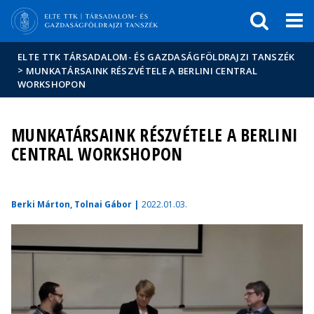
Események
ELTE a
Hírek
sajtóban
ELTE TTK TÁRSADALOM- ÉS GAZDASÁGFÖLDRAJZI TANSZÉK
>
MUNKATÁRSAINK RÉSZVÉTELE A BERLINI CENTRAL
WORKSHOPON
MUNKATÁRSAINK RÉSZVÉTELE A BERLINI
CENTRAL WORKSHOPON
Berki Márton, Tolnai Gábor |
2022.01.03.