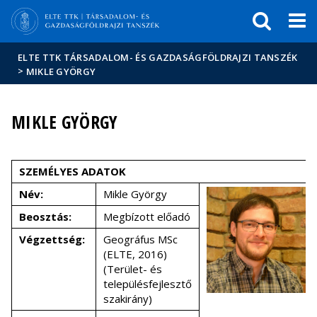
Események
ELTE a
Hírek
sajtóban
ELTE TTK TÁRSADALOM- ÉS GAZDASÁGFÖLDRAJZI TANSZÉK
>
MIKLE GYÖRGY
MIKLE GYÖRGY
SZEMÉLYES ADATOK
Név:
Mikle György
Beosztás:
Megbízott előadó
Végzettség:
Geográfus MSc
(ELTE, 2016)
(Terület- és
településfejlesztő
szakirány)