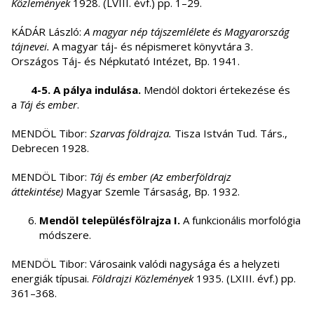
Közlemények
1928. (LVIII. évf.) pp. 1–29.
KÁDÁR László:
A magyar nép tájszemlélete és Magyarország
tájnevei.
A magyar táj- és népismeret könyvtára 3.
Országos Táj- és Népkutató Intézet, Bp. 1941.
4-5. A pálya indulása.
Mendöl doktori értekezése és
a
Táj és ember
.
MENDÖL Tibor:
Szarvas földrajza.
Tisza István Tud. Társ.,
Debrecen 1928.
MENDÖL Tibor:
Táj és ember (Az emberföldrajz
áttekintése)
Magyar Szemle Társaság, Bp. 1932.
Mendöl településfölrajza I.
A funkcionális morfológia
módszere.
MENDÖL Tibor: Városaink valódi nagysága és a helyzeti
energiák típusai.
Földrajzi Közlemények
1935. (LXIII. évf.) pp.
361–368.