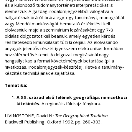
és a különböző tudománytörténeti interpretációkat is
elemezzük. A gazdag irodalomjegyzékből válogatva a
hallgatóknak óráról-órára egy-egy tanulmányt, monográfiát
vagy Mendöl munkásságát bemutató értékelést kell
elolvasniuk; majd a szeminárium lezárásaként egy 7-8
oldalas dolgozatot kell beaniuk, amely egyetlen kérdés
részletesebb kimunkálását tűzi ki céljául. Az elolvasandó
anyagok jelentős részét igyekszem elektronikus formában
hozzáférhetővé tenni. A dolgozat megírásánál nagy
hangsúlyt kap a formai követelmények betartása (pl. a
hivatkozás, irodalomjegyzék-készítés), illetve a tanulmány-
készítés technikájának elsajátítása.
Tematika:
A XX. század első felének geográfiája: nemzetközi
kitekintés.
A regionális földrajz fénykora.
LIVINGSTONE, David N.:
The Geographical Tradition
.
Blackwell Publishing, Oxford 1992. pp. 260–303.