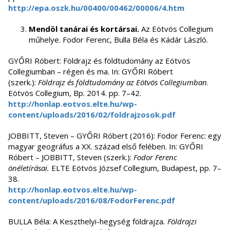
http://epa.oszk.hu/00400/00462/00006/4.htm
Mendöl tanárai és kortársai.
Az Eötvös Collegium
műhelye. Fodor Ferenc, Bulla Béla és Kádár László.
GYŐRI Róbert: Földrajz és földtudomány az Eötvös
Collegiumban – régen és ma. In: GYŐRI Róbert
(szerk.):
Földrajz és földtudomány az Eötvös Collegiumban
.
Eötvös Collegium, Bp. 2014. pp. 7–42.
http://honlap.eotvos.elte.hu/wp-
content/uploads/2016/02/foldrajzosok.pdf
JOBBITT, Steven – GYŐRI Róbert (2016): Fodor Ferenc: egy
magyar geográfus a XX. század első felében. In: GYŐRI
Róbert – JOBBITT, Steven (szerk.):
Fodor Ferenc
önéletírásai.
ELTE Eötvös József Collegium, Budapest, pp. 7–
38.
http://honlap.eotvos.elte.hu/wp-
content/uploads/2016/08/FodorFerenc.pdf
BULLA Béla: A Keszthelyi-hegység földrajza
.
Földrajzi