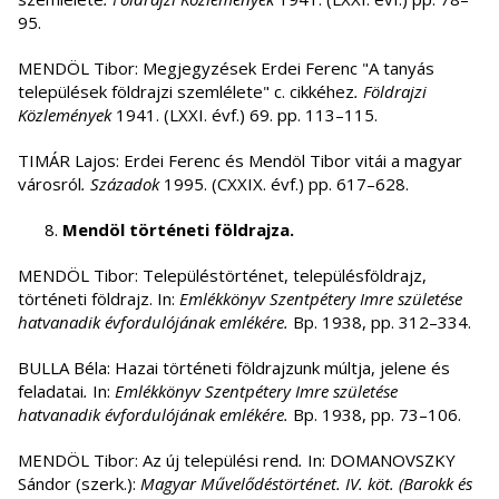
95.
MENDÖL Tibor: Megjegyzések Erdei Ferenc "A tanyás
települések földrajzi szemlélete" c. cikkéhez
.
Földrajzi
Közlemények
1941. (LXXI. évf.) 69. pp. 113–115.
TIMÁR Lajos: Erdei Ferenc és Mendöl Tibor vitái a magyar
városról
.
Századok
1995. (CXXIX. évf.) pp. 617–628.
Mendöl történeti földrajza.
MENDÖL Tibor: Településtörténet, településföldrajz,
történeti földrajz. In:
Emlékkönyv Szentpétery Imre születése
hatvanadik évfordulójának emlékére.
Bp. 1938, pp. 312–334.
BULLA Béla: Hazai történeti földrajzunk múltja, jelene és
feladatai
.
In:
Emlékkönyv Szentpétery Imre születése
hatvanadik évfordulójának emlékére.
Bp. 1938, pp. 73–106.
MENDÖL Tibor: Az új települési rend
.
In: DOMANOVSZKY
Sándor (szerk.):
Magyar Művelődéstörténet. IV. köt. (Barokk és