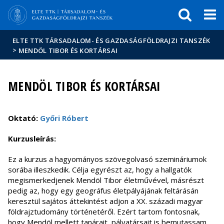
Események
ELTE a
Hírek
sajtóban
ELTE TTK TÁRSADALOM- ÉS GAZDASÁGFÖLDRAJZI TANSZÉK
>
MENDÖL TIBOR ÉS KORTÁRSAI
MENDÖL TIBOR ÉS KORTÁRSAI
Oktató:
Győri Róbert
Kurzusleírás:
Ez a kurzus a hagyományos szövegolvasó szemináriumok
sorába illeszkedik. Célja egyrészt az, hogy a hallgatók
megismerkedjenek Mendöl Tibor életművével, másrészt
pedig az, hogy egy geográfus életpályájának feltárásán
keresztül sajátos áttekintést adjon a XX. századi magyar
földrajztudomány történetéről. Ezért tartom fontosnak,
hogy Mendöl mellett tanárait, pályatársait is bemutassam,