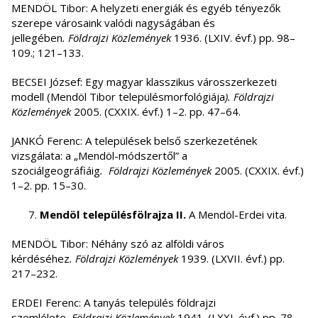
MENDÖL Tibor: A helyzeti energiák és egyéb tényezők
szerepe városaink valódi nagyságában és
jellegében
.
Földrajzi Közlemények
1936. (LXIV. évf.) pp. 98–
109.; 121–133.
BECSEI József: Egy magyar klasszikus városszerkezeti
modell (Mendöl Tibor településmorfológiája
).
Földrajzi
Közlemények
2005. (CXXIX. évf.) 1–2. pp. 47–64.
JANKÓ Ferenc: A települések belső szerkezetének
vizsgálata: a „Mendöl-módszertől” a
szociálgeográfiáig
.
Földrajzi Közlemények
2005. (CXXIX. évf.)
1–2. pp. 15–30.
Mendöl településfölrajza II.
A Mendöl-Erdei vita.
MENDÖL Tibor: Néhány szó az alföldi város
kérdéséhez
.
Földrajzi Közlemények
1939. (LXVII. évf.) pp.
217–232.
ERDEI Ferenc: A tanyás település földrajzi
szemlélete
.
Földrajzi Közlemények
1941. (LXXI. évf.) pp. 78–