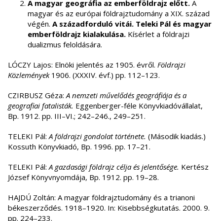
A magyar geográfia az emberföldrajz előtt.
A
magyar és az európai földrajztudomány a XIX. század
végén.
A századforduló vitái. Teleki Pál és magyar
emberföldrajz kialakulása.
Kísérlet a földrajzi
dualizmus feloldására.
LÓCZY Lajos: Elnöki jelentés az 1905. évről.
Földrajzi
Közlemények
1906. (XXXIV. évf.) pp. 112–123.
CZIRBUSZ Géza:
A nemzeti művelődés geográfiája és a
geografiai fatalisták.
Eggenberger-féle Könyvkiadóvállalat,
Bp. 1912. pp. III–VI.; 242–246., 249–251.
TELEKI Pál:
A földrajzi gondolat története.
(Második kiadás.)
Kossuth Könyvkiadó, Bp. 1996. pp. 17–21.
TELEKI Pál:
A gazdasági földrajz célja és jelentősége.
Kertész
József Könyvnyomdája, Bp. 1912. pp. 19–28.
HAJDÚ Zoltán: A magyar földrajztudomány és a trianoni
békeszerződés. 1918–1920. In: Kisebbségkutatás. 2000. 9.
pp. 224–233.