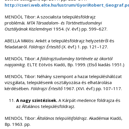
http://cseri.web.elte.hu/lustrum/GyoriRobert_Geograf.p
MENDÖL Tibor: A szocialista településföldrajz
problémái
.
MTA Társadalom- és Történettudományi
Osztályának Közleményei
1954. (V. évf.) pp. 599–627.
ABELLA Miklós: Ankét a településföldrajz helyzetéről és
feladatairól.
Földrajzi Értesítő
(X. évf.) 1. pp. 121–127.
MENDÖL Tibor:
A földrajztudomány története az ókortól
napjainkig.
ELTE Eötvös Kiadó, Bp. 1999. (Első kiadás 1951.)
MENDÖL Tibor: Néhány szempont a hazai településhálózat
vizsgálata, településeink osztályozása és elhatárolása
kérdésében
.
Földrajzi Értesítő
1967. (XVI. évf.) pp. 107–117.
A nagy szintézisek.
A Kárpát-medence földrajza és
az Általános településföldrajz.
MENDÖL Tibor:
Általános településföldrajz.
Akadémiai Kiadó,
Bp. 1963. pp.