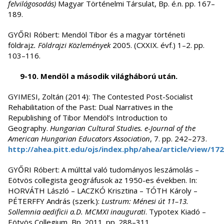
felvilágosodás)
Magyar Történelmi Társulat, Bp. é.n. pp. 167–
189.
GYŐRI Róbert: Mendöl Tibor és a magyar történeti
földrajz
.
Földrajzi Közlemények
2005. (CXXIX. évf.) 1–2. pp.
103–116.
9-10. Mendöl a második világháború után.
GYIMESI, Zoltán (2014): The Contested Post-Socialist
Rehabilitation of the Past: Dual Narratives in the
Republishing of Tibor Mendöl’s Introduction to
Geography.
Hungarian Cultural Studies. e-Journal of the
American Hungarian Educators Association
, 7. pp. 242–273.
http://ahea.pitt.edu/ojs/index.php/ahea/article/view/17
GYŐRI Róbert: A múlttal való tudományos leszámolás –
Eötvös collegista geográfusok az 1950-es években. In:
HORVÁTH László – LACZKÓ Krisztina – TÓTH Károly –
PÉTERFFY András (szerk.):
Lustrum: Ménesi út 11–13.
Sollemnia aedificii a.D. MCMXI inaugurati
. Typotex Kiadó –
Eötvös Collegium, Bp. 2011. pp. 288–311.