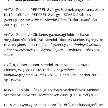
ANTAL Zoltán – PERCZEL György: Szemelvények tanszékünk
történetéből
.
In PERCZEL György – SZABÓ Szabolcs
(szerk.):
100 éve született Mendöl Tibor
. Trefort Kiadó, Bp.
2005. pp. 13–53.
ANTAL Zoltán: Az általános gazdasági földrajz hazai
megalapozói: Teleki Pál, Mendöl Tibor és Markos György. In
BLAHÓ János – TÓTH József (szerk.):
Tanulmányok Mendöl
Tibor születésének 100. évfordulójára
, Orosháza – Pécs. pp.
22–39.
GYŐRI, Róbert: Tibor Mendöl
.
In: Hayden, LORIMER –
Charles, W. J. WITHERS (eds.):
Geographers:
Biobibliographical Studies
. Vol. 28. Contiuum, London 2009.
pp. 39–54.
KOVÁCS Zoltán: Előszó (A ’Földrajzi Közlemények’ Mendöl
számához.)
Földrajzi Közlemények
2005. (CXXIX. évf.) p. 1.
PERCZEL György: Mendöl Tibor életéről, munkásságáról
.
In: