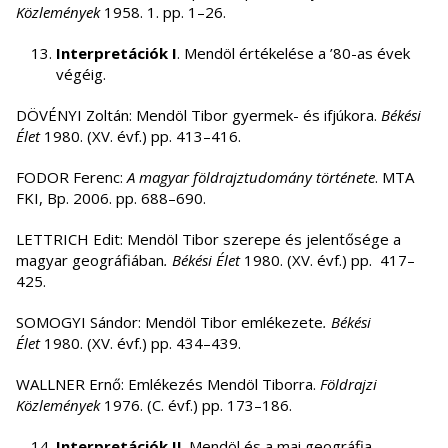
Közlemények
1958. 1. pp. 1–26.
Interpretációk I
. Mendöl értékelése a ’80-as évek
végéig.
DÖVÉNYI Zoltán: Mendöl Tibor gyermek- és ifjúkora.
Békési
Élet
1980. (XV. évf.) pp. 413–416.
FODOR Ferenc:
A magyar földrajztudomány története
. MTA
FKI, Bp. 2006. pp. 688–690.
LETTRICH Edit: Mendöl Tibor szerepe és jelentősége a
magyar geográfiában
.
Békési Élet
1980. (XV. évf.) pp. 417–
425.
SOMOGYI Sándor: Mendöl Tibor emlékezete
.
Békési
Élet
1980. (XV. évf.) pp. 434–439.
WALLNER Ernő: Emlékezés Mendöl Tiborra.
Földrajzi
Közlemények
1976. (C. évf.) pp. 173–186.
Interpretációk II
. Mendöl és a mai geográfia.