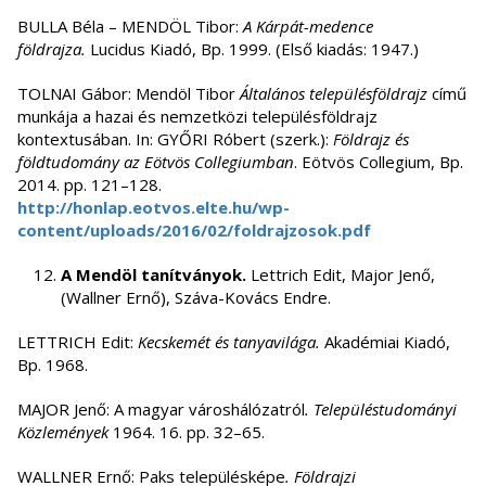
BULLA Béla – MENDÖL Tibor:
A Kárpát-medence
földrajza.
Lucidus Kiadó, Bp. 1999. (Első kiadás: 1947.)
TOLNAI Gábor: Mendöl Tibor
Általános településföldrajz
című
munkája a hazai és nemzetközi településföldrajz
kontextusában. In: GYŐRI Róbert (szerk.):
Földrajz és
földtudomány az Eötvös Collegiumban
. Eötvös Collegium, Bp.
2014. pp. 121–128.
http://honlap.eotvos.elte.hu/wp-
content/uploads/2016/02/foldrajzosok.pdf
A Mendöl tanítványok.
Lettrich Edit, Major Jenő,
(Wallner Ernő), Száva-Kovács Endre.
LETTRICH Edit:
Kecskemét és tanyavilága.
Akadémiai Kiadó,
Bp. 1968.
MAJOR Jenő: A magyar városhálózatról
.
Településtudományi
Közlemények
1964. 16. pp. 32–65.
WALLNER Ernő: Paks településképe
.
Földrajzi