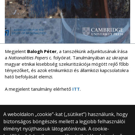
Megjelent
Balogh Péter
, a tanszékünk adjunktusának írása
a
Nationalities Papers
c. folyóirat. Tanulmányában az ukrajnai
magyar etnikai kisebbség szekuritizációja mögött rejlő főbb
tényezőket, és azok etnikumközi és államközi kapcsolatokra
ható befolyását elemzi.
A megjelent tanulmány elérhető
ITT
.
A weboldalon „cookie”-kat („sütiket”) használunk, hogy
biztonságos böngészés mellett a legjobb felhasználói
© 2025 Eötvös Loránd Tudományegyetem
élményt nyújthassuk látogatóinknak. A cookie-
Minden jog fenntartva.