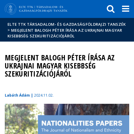
Események
ELTE a
Hírek
sajtóban
ELTE TTK TÁRSADALOM- ÉS GAZDASÁGFÖLDRAJZI TANSZÉK
>
MEGJELENT BALOGH PÉTER ÍRÁSA AZ UKRAJNAI MAGYAR
KISEBBSÉG SZEKURITIZÁCIÓJÁRÓL
MEGJELENT BALOGH PÉTER ÍRÁSA AZ
UKRAJNAI MAGYAR KISEBBSÉG
SZEKURITIZÁCIÓJÁRÓL
Labáth Ádám |
2024.11.02.