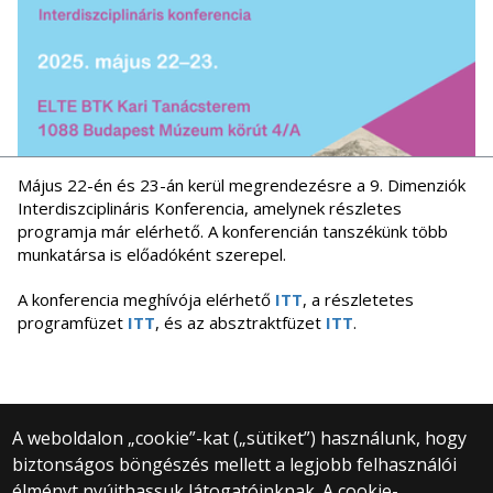
Május 22-én és 23-án kerül megrendezésre a 9. Dimenziók
Interdiszciplináris Konferencia, amelynek részletes
programja már elérhető. A konferencián tanszékünk több
munkatársa is előadóként szerepel.
A konferencia meghívója elérhető
ITT
, a részletetes
programfüzet
ITT
, és az absztraktfüzet
ITT
.
A weboldalon „cookie”-kat („sütiket”) használunk, hogy
biztonságos böngészés mellett a legjobb felhasználói
© 2025 Eötvös Loránd Tudományegyetem
élményt nyújthassuk látogatóinknak. A cookie-