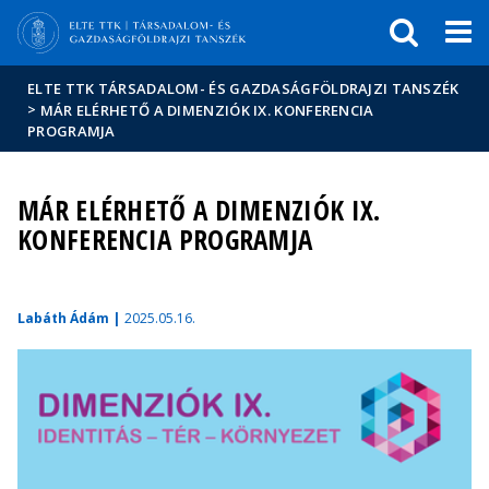
Események
ELTE a
Hírek
sajtóban
ELTE TTK TÁRSADALOM- ÉS GAZDASÁGFÖLDRAJZI TANSZÉK
>
MÁR ELÉRHETŐ A DIMENZIÓK IX. KONFERENCIA
PROGRAMJA
MÁR ELÉRHETŐ A DIMENZIÓK IX.
KONFERENCIA PROGRAMJA
Labáth Ádám |
2025.05.16.