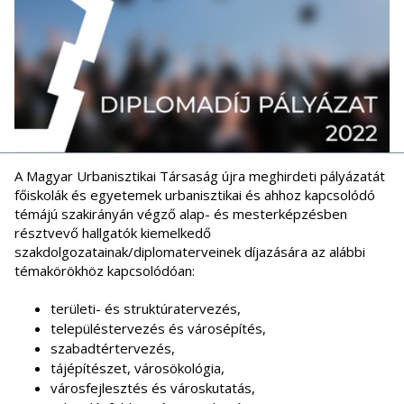
A Magyar Urbanisztikai Társaság újra meghirdeti pályázatát
főiskolák és egyetemek urbanisztikai és ahhoz kapcsolódó
témájú szakirányán végző alap- és mesterképzésben
résztvevő hallgatók kiemelkedő
szakdolgozatainak/diplomaterveinek díjazására az alábbi
témakörökhöz kapcsolódóan:
területi- és struktúratervezés,
településtervezés és városépítés,
szabadtértervezés,
tájépítészet, városökológia,
városfejlesztés és városkutatás,