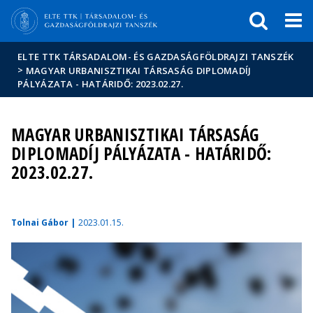
Események
ELTE a
Hírek
sajtóban
ELTE TTK TÁRSADALOM- ÉS GAZDASÁGFÖLDRAJZI TANSZÉK
>
MAGYAR URBANISZTIKAI TÁRSASÁG DIPLOMADÍJ
PÁLYÁZATA - HATÁRIDŐ: 2023.02.27.
MAGYAR URBANISZTIKAI TÁRSASÁG
DIPLOMADÍJ PÁLYÁZATA - HATÁRIDŐ:
2023.02.27.
Tolnai Gábor |
2023.01.15.