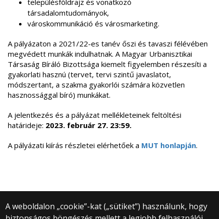
településföldrajz és vonatkozó
társadalomtudományok,
városkommunikáció és városmarketing.
A pályázaton a 2021/22-es tanév őszi és tavaszi félévében
megvédett munkák indulhatnak. A Magyar Urbanisztikai
Társaság Bíráló Bizottsága kiemelt figyelemben részesíti a
gyakorlati hasznú (tervet, tervi szintű javaslatot,
módszertant, a szakma gyakorlói számára közvetlen
hasznossággal bíró) munkákat.
A jelentkezés és a pályázat mellékleteinek feltöltési
határideje:
2023. február 27. 23:59.
A pályázati kiírás részletei elérhetőek a
MUT honlapján
.
A weboldalon „cookie”-kat („sütiket”) használunk, hogy
biztonságos böngészés mellett a legjobb felhasználói