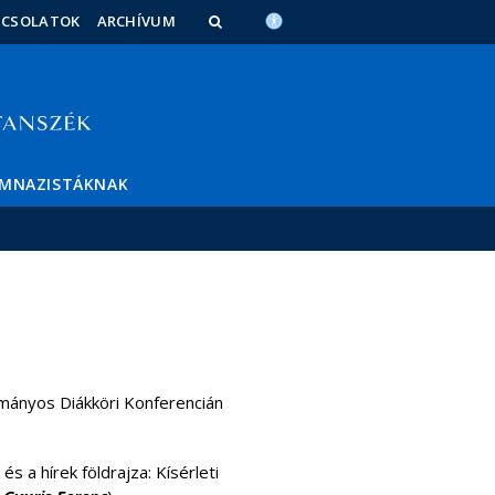
PCSOLATOK
ARCHÍVUM
IMNAZISTÁKNAK
mányos Diákköri Konferencián
s a hírek földrajza: Kísérleti