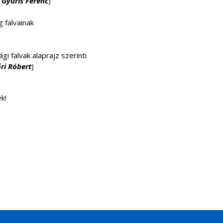
:
Gyuris Ferenc
)
falvainak
i falvak alaprajz szerinti
ri Róbert
)
k!