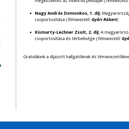
megközelítés az Index.hu példáján (
Témavezető
Nagy András Domonkos, 1. díj:
Magyarország 
csoportosítása (
Témavezető:
Győri Róbert
)
Kismarty-Lechner Zsolt, 2. díj:
A magyarország
csoportosítása és térbelisége (
Témavezető:
Győ
Gratulálunk a díjazott hallgatóknak és témavezetőikne