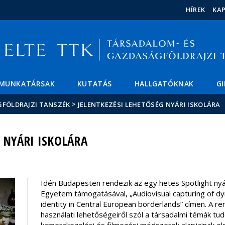
Események
ELTE a
Hírek
HÍREK
KA
sajtóban
MUNKATÁRSAK
KUTATÁS
HALLGATÓKNAK
G
>
GFÖLDRAJZI TANSZÉK
JELENTKEZÉSI LEHETŐSÉG NYÁRI ISKOLÁRA
 NYÁRI ISKOLÁRA
Idén Budapesten rendezik az egy hetes Spotlight nyár
Egyetem támogatásával, „Audiovisual capturing of dy
identity in Central European borderlands” címen. A re
használati lehetőségeiről szól a társadalmi témák t