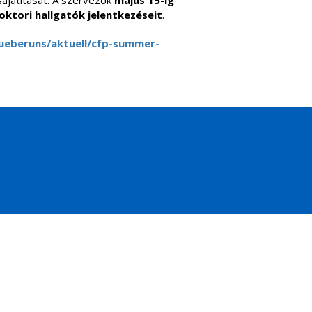
sajátítását. A szervezők
május 15-ig
ktori hallgatók jelentkezéseit
.
/ueberuns/aktuell/cfp-summer-