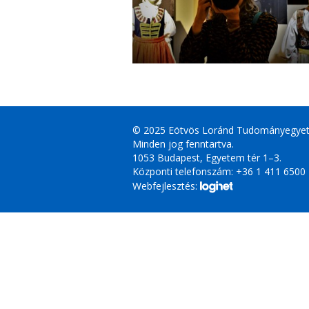
© 2025 Eötvös Loránd Tudományegye
Minden jog fenntartva.
1053 Budapest, Egyetem tér 1–3.
Központi telefonszám: +36 1 411 6500
Webfejlesztés: