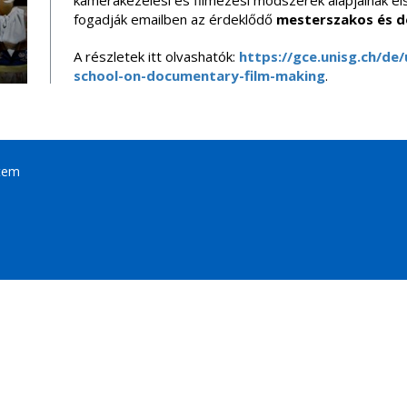
kamerakezelési és filmezési módszerek alapjainak el
fogadják emailben az érdeklődő
mesterszakos és do
A részletek itt olvashatók:
https://gce.unisg.ch/de
school-on-documentary-film-making
.
tem