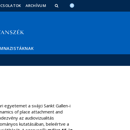
PCSOLATOK
ARCHÍVUM
IMNAZISTÁKNAK
i egyetemet a svájci Sankt Gallen-i
namics of place attachment and
ndezvény az audiovizualitás
udományos kutatásában, beleértve a