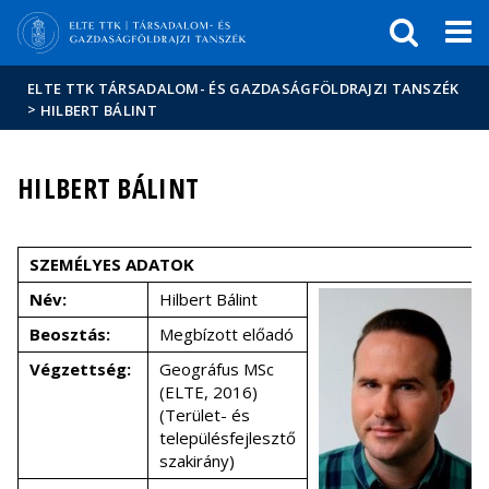
Események
ELTE a
Hírek
sajtóban
ELTE TTK TÁRSADALOM- ÉS GAZDASÁGFÖLDRAJZI TANSZÉK
>
HILBERT BÁLINT
HILBERT BÁLINT
SZEMÉLYES ADATOK
Név:
Hilbert Bálint
Beosztás:
Megbízott előadó
Végzettség:
Geográfus MSc
(ELTE, 2016)
(Terület- és
településfejlesztő
szakirány)