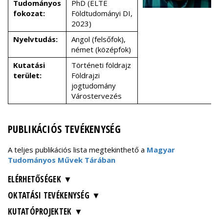
Tudományos
PhD (ELTE
fokozat:
Földtudományi DI,
2023)
Nyelvtudás:
Angol (felsőfok),
német (középfok)
Kutatási
Történeti földrajz
terület:
Földrajzi
jogtudomány
Várostervezés
PUBLIKÁCIÓS TEVÉKENYSÉG
A teljes publikációs lista megtekinthető a
Magyar
Tudományos Művek Tárában
ELÉRHETŐSÉGEK
OKTATÁSI TEVÉKENYSÉG
KUTATÓPROJEKTEK