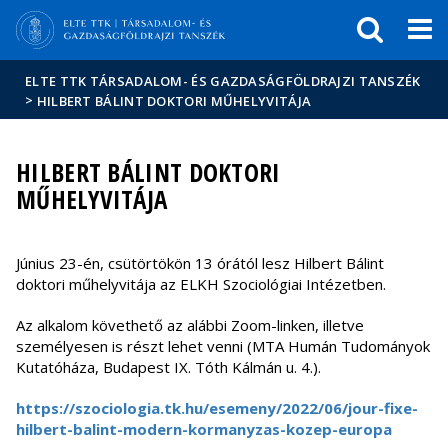
Események
ELTE a
Hírek
sajtóban
ELTE TTK TÁRSADALOM- ÉS GAZDASÁGFÖLDRAJZI TANSZÉK
>
HILBERT BÁLINT DOKTORI MŰHELYVITÁJA
HILBERT BÁLINT DOKTORI
MŰHELYVITÁJA
Június 23-én, csütörtökön 13 órától lesz Hilbert Bálint
doktori műhelyvitája az ELKH Szociológiai Intézetben.
Az alkalom követhető az alábbi Zoom-linken, illetve
személyesen is részt lehet venni (MTA Humán Tudományok
Kutatóháza, Budapest IX. Tóth Kálmán u. 4.).
https://szociologia.tk.hu/esemeny/2022/06/jour-fixe-
hilbert-balint-modern-kormanyzas-kozep-europa