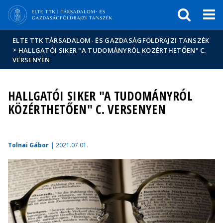
Események
ELTE a
Hírek
sajtóban
ELTE TTK TÁRSADALOM- ÉS GAZDASÁGFÖLDRAJZI TANSZÉK
>
HALLGATÓI SIKER "A TUDOMÁNYRÓL KÖZÉRTHETŐEN" C.
VERSENYEN
HALLGATÓI SIKER "A TUDOMÁNYRÓL
KÖZÉRTHETŐEN" C. VERSENYEN
Tolnai Gábor |
2021.07.01.