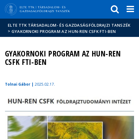
Események
ELTE a
Hírek
sajtóban
ELTE TTK TÁRSADALOM- ÉS GAZDASÁGFÖLDRAJZI TANSZÉK
>
GYAKORNOKI PROGRAM AZ HUN-REN CSFK FTI-BEN
GYAKORNOKI PROGRAM AZ HUN-REN
CSFK FTI-BEN
Tolnai Gábor |
2025.02.17.