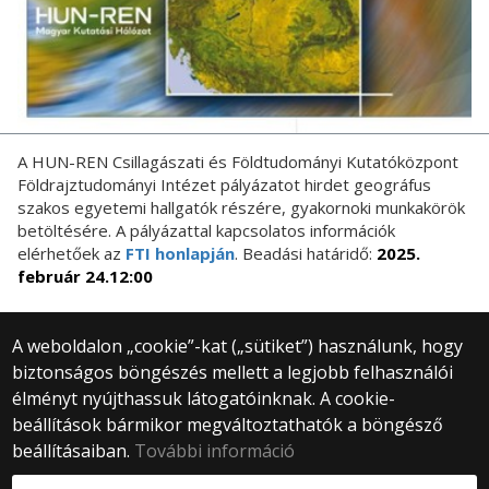
A HUN-REN Csillagászati és Földtudományi Kutatóközpont
Földrajztudományi Intézet pályázatot hirdet geográfus
szakos egyetemi hallgatók részére, gyakornoki munkakörök
betöltésére. A pályázattal kapcsolatos információk
elérhetőek az
FTI honlapján
. Beadási határidő:
2025.
február 24.12:00
A weboldalon „cookie”-kat („sütiket”) használunk, hogy
biztonságos böngészés mellett a legjobb felhasználói
© 2025 Eötvös Loránd Tudományegyetem
élményt nyújthassuk látogatóinknak. A cookie-
Minden jog fenntartva.
beállítások bármikor megváltoztathatók a böngésző
1053 Budapest, Egyetem tér 1–3.
Központi telefonszám: +36 1 411 6500
beállításaiban.
További információ
Webfejlesztés: