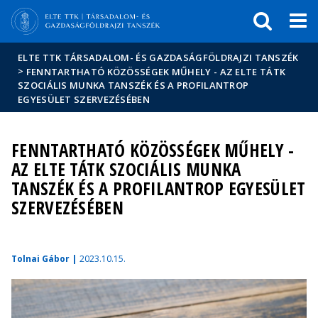
Események
ELTE a
Hírek
sajtóban
ELTE TTK TÁRSADALOM- ÉS GAZDASÁGFÖLDRAJZI TANSZÉK
>
FENNTARTHATÓ KÖZÖSSÉGEK MŰHELY - AZ ELTE TÁTK
SZOCIÁLIS MUNKA TANSZÉK ÉS A PROFILANTROP
EGYESÜLET SZERVEZÉSÉBEN
FENNTARTHATÓ KÖZÖSSÉGEK MŰHELY -
AZ ELTE TÁTK SZOCIÁLIS MUNKA
TANSZÉK ÉS A PROFILANTROP EGYESÜLET
SZERVEZÉSÉBEN
Tolnai Gábor |
2023.10.15.