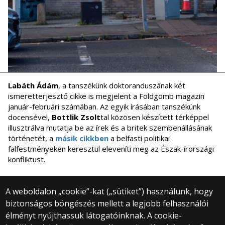
Labáth Ádám
, a tanszékünk doktoranduszának két
ismeretterjesztő cikke is megjelent a Földgömb magazin
január-februári számában. Az egyik írásában tanszékünk
docensével,
Bottlik Zsolt
tal közösen készített térképpel
illusztrálva mutatja be az írek és a britek szembenállásának
történetét, a
másik cikkben
a belfasti politikai
falfestményeken keresztül eleveníti meg az Észak-írországi
konfliktust.
A weboldalon „cookie”-kat („sütiket”) használunk, hogy
biztonságos böngészés mellett a legjobb felhasználói
© 2025 Eötvös Loránd Tudományegyetem
élményt nyújthassuk látogatóinknak. A cookie-
Minden jog fenntartva.