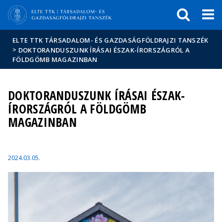
Események
ELTE a
Hírek
sajtóban
ELTE TTK TÁRSADALOM- ÉS GAZDASÁGFÖLDRAJZI TANSZÉK
>
DOKTORANDUSZUNK ÍRÁSAI ÉSZAK-ÍRORSZÁGRÓL A
FÖLDGÖMB MAGAZINBAN
DOKTORANDUSZUNK ÍRÁSAI ÉSZAK-
ÍRORSZÁGRÓL A FÖLDGÖMB
MAGAZINBAN
2024.03.05.