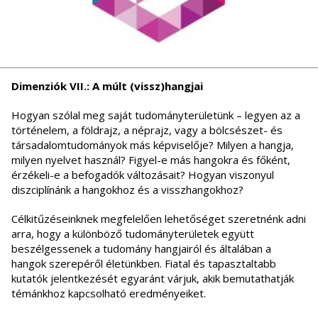
Dimenziók VII.: A múlt (vissz)hangjai
Hogyan szólal meg saját tudományterületünk – legyen az a
történelem, a földrajz, a néprajz, vagy a bölcsészet- és
társadalomtudományok más képviselője? Milyen a hangja,
milyen nyelvet használ? Figyel-e más hangokra és főként,
érzékeli-e a befogadók változásait? Hogyan viszonyul
diszciplínánk a hangokhoz és a visszhangokhoz?
Célkitűzéseinknek megfelelően lehetőséget szeretnénk adni
arra, hogy a különböző tudományterületek együtt
beszélgessenek a tudomány hangjairól és általában a
hangok szerepéről életünkben. Fiatal és tapasztaltabb
kutatók jelentkezését egyaránt várjuk, akik bemutathatják
témánkhoz kapcsolható eredményeiket.