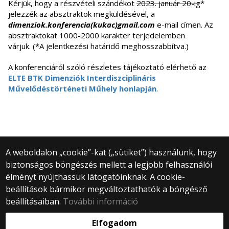
Kérjük, hogy a részvételi szándékot
2023. január 20-ig
*
jelezzék az absztraktok megküldésével, a
dimenziok.konferencia(kukac)gmail.com
e-mail címen. Az
absztraktokat 1000-2000 karakter terjedelemben
várjuk. (*A jelentkezési határidő meghosszabbítva.)
A konferenciáról szóló részletes tájékoztató elérhető az
ELTE BTK Dimenziók Interdiszciplináris
Művelődéstörténeti Műhely honlapján
.
A weboldalon „cookie”-kat („sütiket”) használunk, hogy
biztonságos böngészés mellett a legjobb felhasználói
© 2025 Eötvös Loránd Tudományegyetem
élményt nyújthassuk látogatóinknak. A cookie-
Minden jog fenntartva.
beállítások bármikor megváltoztathatók a böngésző
1053 Budapest, Egyetem tér 1–3.
Központi telefonszám: +36 1 411 6500
beállításaiban.
További információ
Webfejlesztés:
Elfogadom