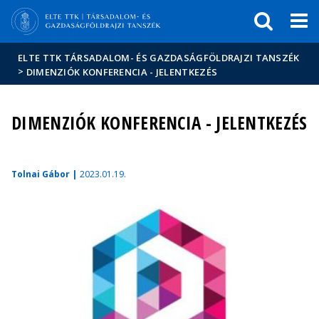
Események
ELTE a
Hírek
sajtóban
ELTE TTK TÁRSADALOM- ÉS GAZDASÁGFÖLDRAJZI TANSZÉK
>
DIMENZIÓK KONFERENCIA - JELENTKEZÉS
DIMENZIÓK KONFERENCIA - JELENTKEZÉS
Tolnai Gábor |
2023.01.19.