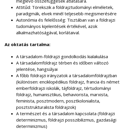
meglévő összefüggések átlátására.
Attitűd: Törekszik a földrajztudományi elméletek,
paradigmák, elvek minél teljesebb megismerésére
Autonómia és felelősség: Tisztában van a földrajzi
tudományos kijelentések értékével, azok
alkalmazhatóságával, korlátaival.
Az oktatás tartalma:
A társadalom-földrajzi gondolkodás kialakulása
A társadalomföldrajz térben és időben változó
jelentése, hangsúlyai
A főbb földrajzi irányzatok a társadalomföldrajzban
(különösen: enciklopédikus földrajz, francia és német
emberföldrajzi iskolák, tájföldrajz, tértudományi
földrajz, humanisztikus, behaviorista, marxista,
feminista, posztmodern, posztkolonialista,
posztstrukturalista földrajzok)
A természet és a társadalom kapcsolata (földrajzi
determinizmus, földrajzi posszibilizmus, gazdasági
determinizmus)