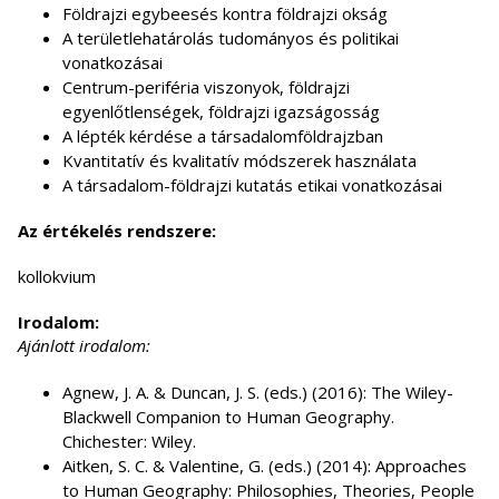
Földrajzi egybeesés kontra földrajzi okság
A területlehatárolás tudományos és politikai
vonatkozásai
Centrum-periféria viszonyok, földrajzi
egyenlőtlenségek, földrajzi igazságosság
A lépték kérdése a társadalomföldrajzban
Kvantitatív és kvalitatív módszerek használata
A társadalom-földrajzi kutatás etikai vonatkozásai
Az értékelés rendszere:
kollokvium
Irodalom:
Ajánlott irodalom:
Agnew, J. A. & Duncan, J. S. (eds.) (2016): The Wiley-
Blackwell Companion to Human Geography.
Chichester: Wiley.
Aitken, S. C. & Valentine, G. (eds.) (2014): Approaches
to Human Geography: Philosophies, Theories, People