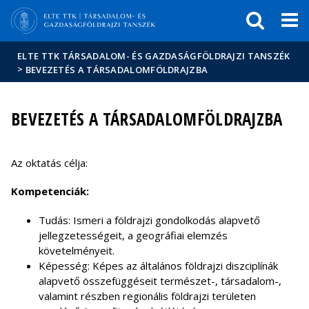
Események
ELTE a
Hírek
sajtóban
ELTE TTK TÁRSADALOM- ÉS GAZDASÁGFÖLDRAJZI TANSZÉK
>
BEVEZETÉS A TÁRSADALOMFÖLDRAJZBA
BEVEZETÉS A TÁRSADALOMFÖLDRAJZBA
Az oktatás célja:
Kompetenciák:
Tudás: Ismeri a földrajzi gondolkodás alapvető
jellegzetességeit, a geográfiai elemzés
követelményeit.
Képesség: Képes az általános földrajzi diszciplínák
alapvető összefüggéseit természet-, társadalom-,
valamint részben regionális földrajzi területen