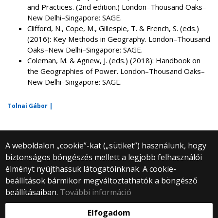
and Practices. (2nd edition.) London–Thousand Oaks–
New Delhi–Singapore: SAGE.
Clifford, N., Cope, M., Gillespie, T. & French, S. (eds.)
(2016): Key Methods in Geography. London–Thousand
Oaks–New Delhi–Singapore: SAGE.
Coleman, M. & Agnew, J. (eds.) (2018): Handbook on
the Geographies of Power. London–Thousand Oaks–
New Delhi–Singapore: SAGE.
Tolnai Gábor |
A weboldalon „cookie”-kat („sütiket”) használunk, hogy
biztonságos böngészés mellett a legjobb felhasználói
© 2025 Eötvös Loránd Tudományegyetem
élményt nyújthassuk látogatóinknak. A cookie-
Minden jog fenntartva.
beállítások bármikor megváltoztathatók a böngésző
1053 Budapest, Egyetem tér 1–3.
Központi telefonszám: +36 1 411 6500
beállításaiban.
További információ
Webfejlesztés:
Elfogadom