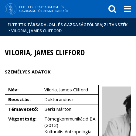
Események
ELTE a
Hírek
sajtóban
ELTE TTK TÁRSADALOM- ÉS GAZDASÁGFÖLDRAJZI TANSZÉK
>
VILORIA, JAMES CLIFFORD
VILORIA, JAMES CLIFFORD
SZEMÉLYES ADATOK
Név:
Viloria, James Clifford
Beosztás:
Doktorandusz
Témavezető:
Berki Márton
Végzettség:
Tömegkommunikáció BA
(2012)
Kulturális Antropológia