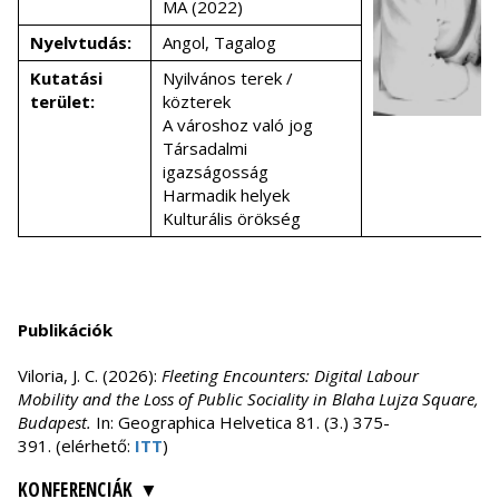
MA (2022)
Nyelvtudás:
Angol, Tagalog
Kutatási
Nyilvános terek /
terület:
közterek
A városhoz való jog
Társadalmi
igazságosság
Harmadik helyek
Kulturális örökség
Publikációk
Viloria, J. C. (2026):
Fleeting Encounters: Digital Labour
Mobility and the Loss of Public Sociality in Blaha Lujza Square,
Budapest.
In: Geographica Helvetica 81. (3.) 375-
391. (elérhető:
ITT
)
KONFERENCIÁK