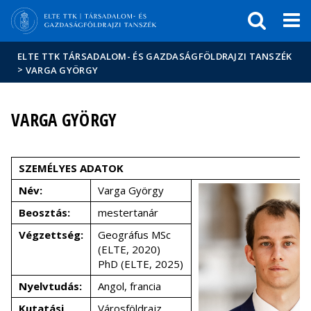
Események
ELTE a
Hírek
sajtóban
ELTE TTK TÁRSADALOM- ÉS GAZDASÁGFÖLDRAJZI TANSZÉK
>
VARGA GYÖRGY
VARGA GYÖRGY
SZEMÉLYES ADATOK
Név:
Varga György
Beosztás:
mestertanár
Végzettség:
Geográfus MSc
(ELTE, 2020)
PhD (ELTE, 2025)
Nyelvtudás:
Angol, francia
Kutatási
Városföldrajz