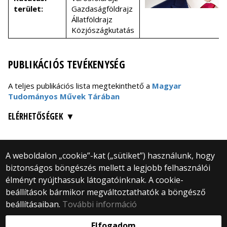
terület:
Gazdaságföldrajz
Állatföldrajz
Közjószágkutatás
PUBLIKÁCIÓS TEVÉKENYSÉG
A teljes publikációs lista megtekinthető a
Magyar
Tudományos Művek Tárában
ELÉRHETŐSÉGEK
A weboldalon „cookie”-kat („sütiket”) használunk, hogy
biztonságos böngészés mellett a legjobb felhasználói
© 2025 Eötvös Loránd Tudományegyetem
élményt nyújthassuk látogatóinknak. A cookie-
Minden jog fenntartva.
beállítások bármikor megváltoztathatók a böngésző
1053 Budapest, Egyetem tér 1–3.
Központi telefonszám: +36 1 411 6500
beállításaiban.
További információ
Webfejlesztés:
Elfogadom