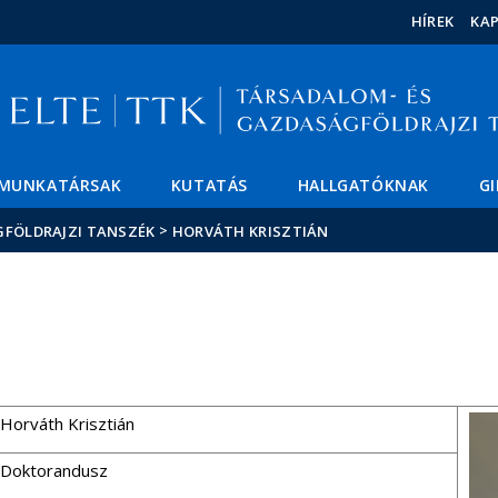
Események
ELTE a
Hírek
HÍREK
KA
sajtóban
MUNKATÁRSAK
KUTATÁS
HALLGATÓKNAK
G
>
GFÖLDRAJZI TANSZÉK
HORVÁTH KRISZTIÁN
Horváth Krisztián
Doktorandusz