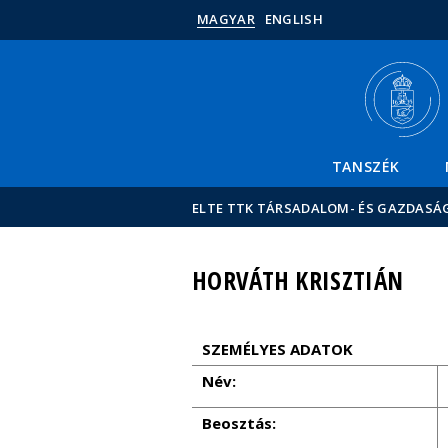
MAGYAR
ENGLISH
TANSZÉK
ELTE TTK TÁRSADALOM- ÉS GAZDASÁ
HORVÁTH KRISZTIÁN
SZEMÉLYES ADATOK
Név:
Beosztás: