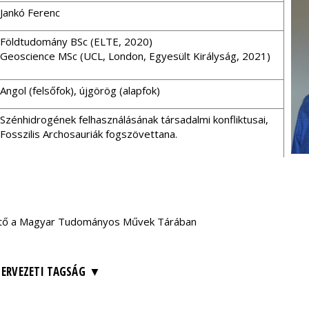
Jankó Ferenc
Földtudomány BSc (ELTE, 2020)
Geoscience MSc (UCL, London, Egyesült Királyság, 2021)
Angol (felsőfok), újgörög (alapfok)
Szénhidrogének felhasználásának társadalmi konfliktusai,
Fosszilis Archosauriák fogszövettana.
thető a Magyar Tudományos Művek Tárában
ZERVEZETI TAGSÁG