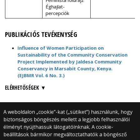
Feminista földrajz
Éghajlat-
percepciók
PUBLIKÁCIÓS TEVÉKENYSÉG
Influence of Women Participation on
Sustainability of the Community Conservation
Project Implemented by Jaldesa Community
Conservancy in Marsabit County, Kenya.
(EJBMR Vol. 6 No. 3.)
ELÉRHETŐSÉGEK
A weboldalon „cookie”-kat („sütiket”) használunk, hogy
biztonságos böngészés mellett a legjobb felhasználói
© 2025 Eötvös Loránd Tudományegyetem
élményt nyújthassuk látogatóinknak. A cookie-
Minden jog fenntartva.
beállítások bármikor megváltoztathatók a böngésző
1053 Budapest, Egyetem tér 1–3.