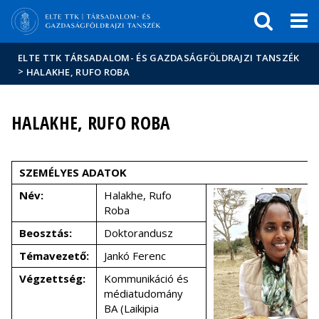
Események
ELTE a
Hírek
sajtóban
ELTE TTK TÁRSADALOM- ÉS GAZDASÁGFÖLDRAJZI TANSZÉK
>
HALAKHE, RUFO ROBA
HALAKHE, RUFO ROBA
SZEMÉLYES ADATOK
Név:
Halakhe, Rufo
Roba
Beosztás:
Doktorandusz
Témavezető:
Jankó Ferenc
Végzettség:
Kommunikáció és
médiatudomány
BA (Laikipia