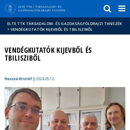
Események
ELTE a
Hírek
sajtóban
ELTE TTK TÁRSADALOM- ÉS GAZDASÁGFÖLDRAJZI TANSZÉK
>
VENDÉGKUTATÓK KIJEVBŐL ÉS TBILISZIBŐL
VENDÉGKUTATÓK KIJEVBŐL ÉS
TBILISZIBŐL
Hosszú Kristóf |
2024.05.12.