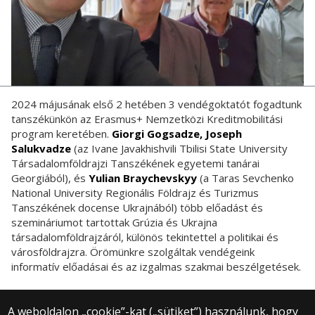
2024 májusának első 2 hetében 3 vendégoktatót fogadtunk
tanszékünkön az Erasmus+ Nemzetközi Kreditmobilitási
program keretében.
Giorgi Gogsadze, Joseph
Salukvadze
(az Ivane Javakhishvili Tbilisi State University
Társadalomföldrajzi Tanszékének egyetemi tanárai
Georgiából), és
Yulian Braychevskyy
(a Taras Sevchenko
National University Regionális Földrajz és Turizmus
Tanszékének docense Ukrajnából) több előadást és
szemináriumot tartottak Grúzia és Ukrajna
társadalomföldrajzáról, különös tekintettel a politikai és
városföldrajzra. Örömünkre szolgáltak vendégeink
informatív előadásai és az izgalmas szakmai beszélgetések.
A weboldalon „cookie”-kat („sütiket”) használunk, hogy