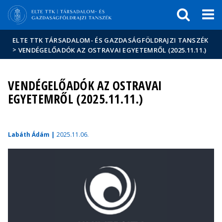
Események
ELTE a
Hírek
sajtóban
ELTE TTK TÁRSADALOM- ÉS GAZDASÁGFÖLDRAJZI TANSZÉK
>
VENDÉGELŐADÓK AZ OSTRAVAI EGYETEMRŐL (2025.11.11.)
VENDÉGELŐADÓK AZ OSTRAVAI
EGYETEMRŐL (2025.11.11.)
Labáth Ádám |
2025.11.06.