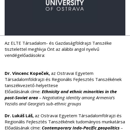
Az ELTE Társadalom- és Gazdaságföldrajzi Tanszéke
tisztelettel meghívja Önt az alábbi angol nyelvű
vendégelőadásokra:
Dr. Vincenc Kopeček,
az Ostravai Egyetem
Társadalomföldrajzi és Regionális Fejlesztés Tanszékének
tanszékvezető-helyettese
Előadásának címe:
Ethnicity and ethnic minorities in the
post-Soviet area
– Negotiating identity among Armenia’s
Yezidis and Georgia’s sub-ethnic groups
Dr. Lukáš Láš,
az Ostravai Egyetem Társadalomfölrajzi és
Regionális Fejlesztés Tanszékének tudományos munkatársa
Előadásának címe:
Contemporary Indo-Pacific geopolitics
–