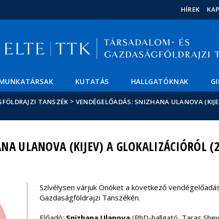
Események
ELTE a
Hírek
HÍREK
KA
sajtóban
MUNKATÁRSAK
KUTATÁS
HALLGATÓKNAK
G
>
GFÖLDRAJZI TANSZÉK
VENDÉGELŐADÁS: SNIZHANA ULANOVA (KIJEV
A ULANOVA (KIJEV) A GLOKALIZÁCIÓRÓL (2
Szívélysen várjuk Önöket a következő vendégelőadá
Gazdaságföldrajzi Tanszékén.
Előadó:
Snizhana Ulanova
(PhD-hallgató, Taras Shev