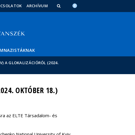
PCSOLATOK
ARCHÍVUM
IMNAZISTÁKNAK
) A GLOKALIZÁCIÓRÓL (2024.
024. OKTÓBER 18.)
sra az ELTE Társadalom- és
chenko National University of Kyiv,