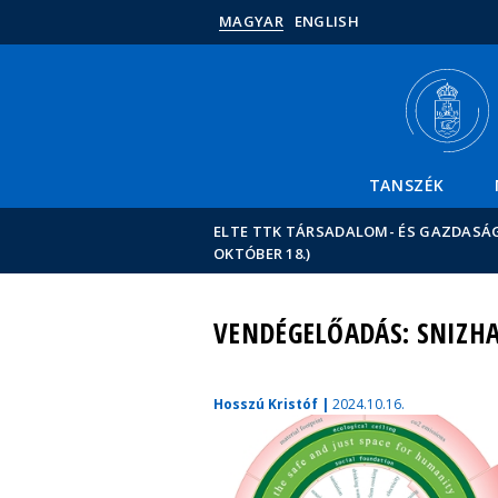
MAGYAR
ENGLISH
TANSZÉK
ELTE TTK TÁRSADALOM- ÉS GAZDASÁ
OKTÓBER 18.)
VENDÉGELŐADÁS: SNIZHAN
Hosszú Kristóf |
2024.10.16.