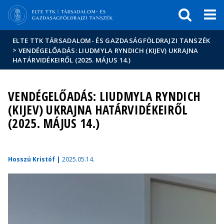
Események
ELTE a
Hírek
sajtóban
ELTE TTK TÁRSADALOM- ÉS GAZDASÁGFÖLDRAJZI TANSZÉK
>
VENDÉGELŐADÁS: LIUDMYLA RYNDICH (KIJEV) UKRAJNA
HATÁRVIDÉKEIRŐL (2025. MÁJUS 14.)
VENDÉGELŐADÁS: LIUDMYLA RYNDICH
(KIJEV) UKRAJNA HATÁRVIDÉKEIRŐL
(2025. MÁJUS 14.)
Hosszú Kristóf |
2025.05.14.