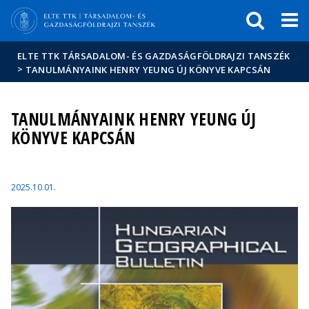
Események
ELTE a
Hírek
sajtóban
ELTE TTK TÁRSADALOM- ÉS GAZDASÁGFÖLDRAJZI TANSZÉK
>
TANULMÁNYAINK HENRY YEUNG ÚJ KÖNYVE KAPCSÁN
TANULMÁNYAINK HENRY YEUNG ÚJ
KÖNYVE KAPCSÁN
2025.10.01.