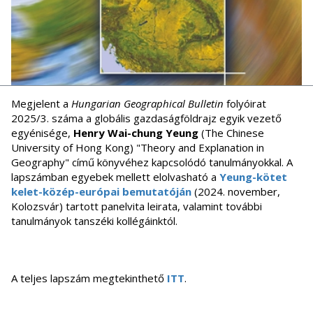
Megjelent a
Hungarian Geographical Bulletin
folyóirat
2025/3. száma a globális gazdaságföldrajz egyik vezető
egyénisége,
Henry Wai-chung Yeung
(The Chinese
University of Hong Kong) "Theory and Explanation in
Geography" című könyvéhez kapcsolódó tanulmányokkal. A
lapszámban egyebek mellett elolvasható a
Yeung-kötet
kelet-közép-európai bemutatóján
(2024. november,
Kolozsvár) tartott panelvita leirata, valamint további
tanulmányok tanszéki kollégáinktól.
A teljes lapszám megtekinthető
ITT
.