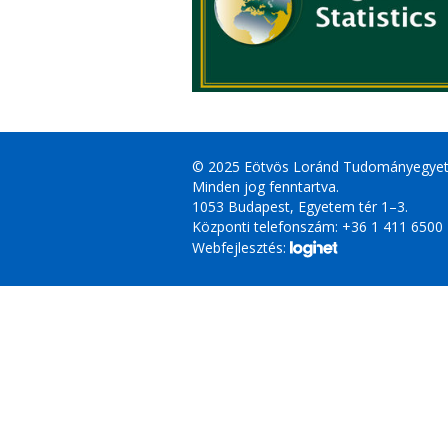
© 2025 Eötvös Loránd Tudományegye
Minden jog fenntartva.
1053 Budapest, Egyetem tér 1–3.
Központi telefonszám: +36 1 411 6500
Webfejlesztés: