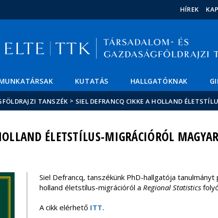
Események
ELTE a
Hírek
HÍREK
KA
sajtóban
MUNKATÁRSAK
KUTATÁS
HALLGATÓKNAK
G
>
GFÖLDRAJZI TANSZÉK
SIEL DEFRANCQ CIKKE A HOLLAND ÉLETST
 HOLLAND ÉLETSTÍLUS-MIGRÁCIÓRÓL MAGYA
Siel Defrancq, tanszékünk PhD-hallgatója tanulmányt 
holland életstílus-migrációról a
Regional Statistics
folyó
A cikk elérhető
ITT.