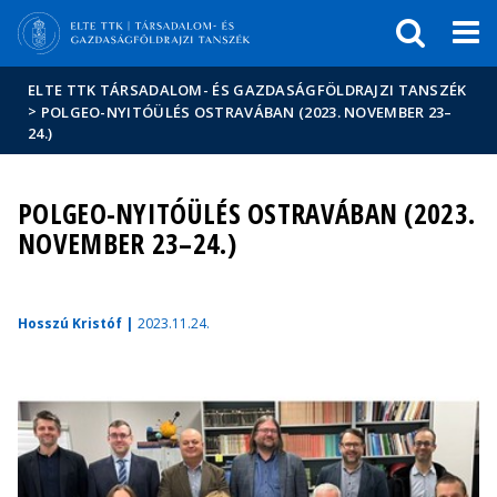
Események
ELTE a
Hírek
sajtóban
ELTE TTK TÁRSADALOM- ÉS GAZDASÁGFÖLDRAJZI TANSZÉK
>
POLGEO-NYITÓÜLÉS OSTRAVÁBAN (2023. NOVEMBER 23–
24.)
POLGEO-NYITÓÜLÉS OSTRAVÁBAN (2023.
NOVEMBER 23–24.)
Hosszú Kristóf |
2023.11.24.