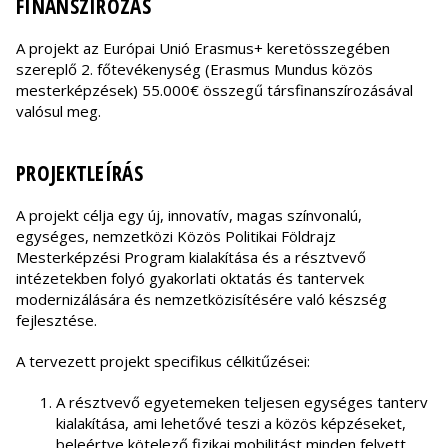
FINANSZÍROZÁS
A projekt az Európai Unió Erasmus+ keretösszegében
szereplő 2. főtevékenység (Erasmus Mundus közös
mesterképzések) 55.000€ összegű társfinanszírozásával
valósul meg.
PROJEKTLEÍRÁS
A projekt célja egy új, innovatív, magas színvonalú,
egységes, nemzetközi Közös Politikai Földrajz
Mesterképzési Program kialakítása és a résztvevő
intézetekben folyó gyakorlati oktatás és tantervek
modernizálására és nemzetközisítésére való készség
fejlesztése.
A tervezett projekt specifikus célkitűzései:
A résztvevő egyetemeken teljesen egységes tanterv
kialakítása, ami lehetővé teszi a közös képzéseket,
beleértve kötelező fizikai mobilitást minden felvett