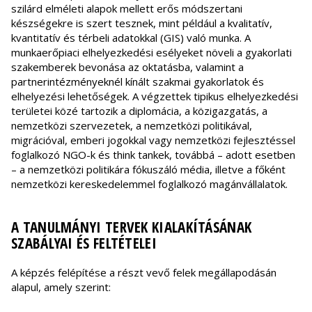
szilárd elméleti alapok mellett erős módszertani
készségekre is szert tesznek, mint például a kvalitatív,
kvantitatív és térbeli adatokkal (GIS) való munka. A
munkaerőpiaci elhelyezkedési esélyeket növeli a gyakorlati
szakemberek bevonása az oktatásba, valamint a
partnerintézményeknél kínált szakmai gyakorlatok és
elhelyezési lehetőségek. A végzettek tipikus elhelyezkedési
területei közé tartozik a diplomácia, a közigazgatás, a
nemzetközi szervezetek, a nemzetközi politikával,
migrációval, emberi jogokkal vagy nemzetközi fejlesztéssel
foglalkozó NGO-k és think tankek, továbbá – adott esetben
– a nemzetközi politikára fókuszáló média, illetve a főként
nemzetközi kereskedelemmel foglalkozó magánvállalatok.
A TANULMÁNYI TERVEK KIALAKÍTÁSÁNAK
SZABÁLYAI ÉS FELTÉTELEI
A képzés felépítése a részt vevő felek megállapodásán
alapul, amely szerint: