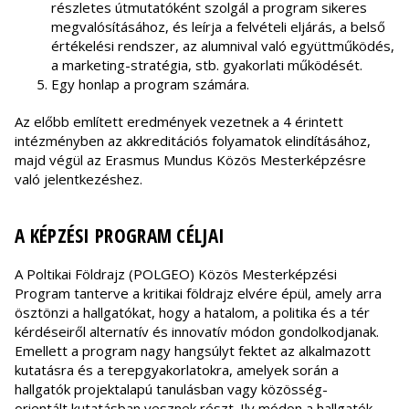
részletes útmutatóként szolgál a program sikeres
megvalósításához, és leírja a felvételi eljárás, a belső
értékelési rendszer, az alumnival való együttműködés,
a marketing-stratégia, stb. gyakorlati működését.
Egy honlap a program számára.
Az előbb említett eredmények vezetnek a 4 érintett
intézményben az akkreditációs folyamatok elindításához,
majd végül az Erasmus Mundus Közös Mesterképzésre
való jelentkezéshez.
A KÉPZÉSI PROGRAM CÉLJAI
A Poltikai Földrajz (POLGEO) Közös Mesterképzési
Program tanterve a kritikai földrajz elvére épül, amely arra
ösztönzi a hallgatókat, hogy a hatalom, a politika és a tér
kérdéseiről alternatív és innovatív módon gondolkodjanak.
Emellett a program nagy hangsúlyt fektet az alkalmazott
kutatásra és a terepgyakorlatokra, amelyek során a
hallgatók projektalapú tanulásban vagy közösség-
orientált kutatásban vesznek részt. Ily módon a hallgatók