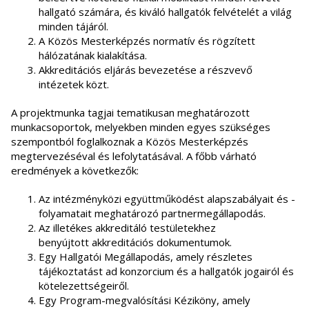
hallgató számára, és kiváló hallgatók felvételét a világ
minden tájáról.
A Közös Mesterképzés normatív és rögzített
hálózatának kialakítása.
Akkreditációs eljárás bevezetése a részvevő
intézetek közt.
A projektmunka tagjai tematikusan meghatározott
munkacsoportok, melyekben minden egyes szükséges
szempontból foglalkoznak a Közös Mesterképzés
megtervezéséval és lefolytatásával. A főbb várható
eredmények a következők:
Az intézményközi együttműködést alapszabályait és -
folyamatait meghatározó partnermegállapodás.
Az illetékes akkreditáló testületekhez
benyújtott akkreditációs dokumentumok.
Egy Hallgatói Megállapodás, amely részletes
tájékoztatást ad konzorcium és a hallgatók jogairól és
kötelezettségeiről.
Egy Program-megvalósítási Kéziköny, amely