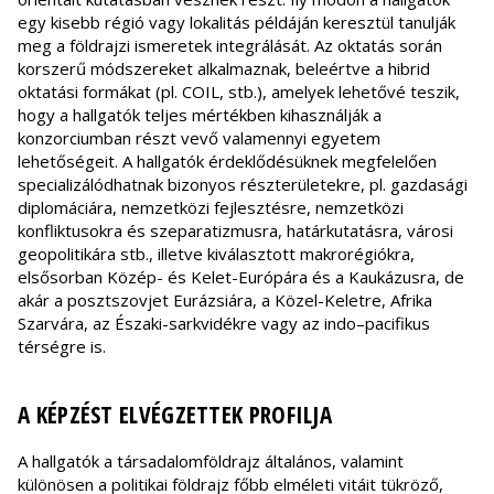
egy kisebb régió vagy lokalitás példáján keresztül tanulják
meg a földrajzi ismeretek integrálását. Az oktatás során
korszerű módszereket alkalmaznak, beleértve a hibrid
oktatási formákat (pl. COIL, stb.), amelyek lehetővé teszik,
hogy a hallgatók teljes mértékben kihasználják a
konzorciumban részt vevő valamennyi egyetem
lehetőségeit. A hallgatók érdeklődésüknek megfelelően
specializálódhatnak bizonyos részterületekre, pl. gazdasági
diplomáciára, nemzetközi fejlesztésre, nemzetközi
konfliktusokra és szeparatizmusra, határkutatásra, városi
geopolitikára stb., illetve kiválasztott makrorégiókra,
elsősorban Közép- és Kelet-Európára és a Kaukázusra, de
akár a posztszovjet Eurázsiára, a Közel-Keletre, Afrika
Szarvára, az Északi-sarkvidékre vagy az indo–pacifikus
térségre is.
A KÉPZÉST ELVÉGZETTEK PROFILJA
A hallgatók a társadalomföldrajz általános, valamint
különösen a politikai földrajz főbb elméleti vitáit tükröző,