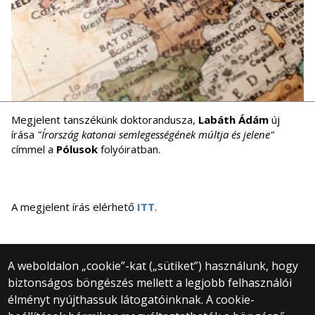
Megjelent tanszékünk doktorandusza,
Labáth Ádám
új
írása
"Írország katonai semlegességének múltja és jelene"
címmel a
Pólusok
folyóiratban.
A megjelent írás elérhető
ITT
.
A weboldalon „cookie”-kat („sütiket”) használunk, hogy
biztonságos böngészés mellett a legjobb felhasználói
© 2025 Eötvös Loránd Tudományegyetem
élményt nyújthassuk látogatóinknak. A cookie-
Minden jog fenntartva.