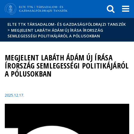
Események
ELTE a
Hírek
sajtóban
ELTE TTK TÁRSADALOM- ÉS GAZDASÁGFÖLDRAJZI TANSZÉK
>
MEGJELENT LABÁTH ÁDÁM ÚJ ÍRÁSA ÍRORSZÁG
SEMLEGESSÉGI POLITIKÁJÁRÓL A PÓLUSOKBAN
MEGJELENT LABÁTH ÁDÁM ÚJ ÍRÁSA
ÍRORSZÁG SEMLEGESSÉGI POLITIKÁJÁRÓL
A PÓLUSOKBAN
2025.12.17.