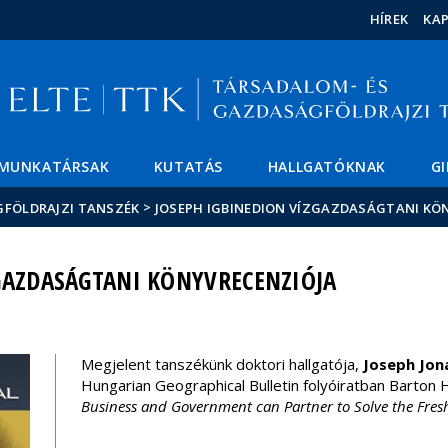
Események
ELTE a
Hírek
HÍREK
KA
sajtóban
MUNKATÁRSAK
KUTATÁS
HALLGATÓKNAK
G
>
GFÖLDRAJZI TANSZÉK
JOSEPH IGBINEDION VÍZGAZDASÁGTANI KÖ
GAZDASÁGTANI KÖNYVRECENZIÓJA
Megjelent tanszékünk doktori hallgatója,
Joseph Jon
Hungarian Geographical Bulletin folyóiratban Barto
Business and Government can Partner to Solve the Fres