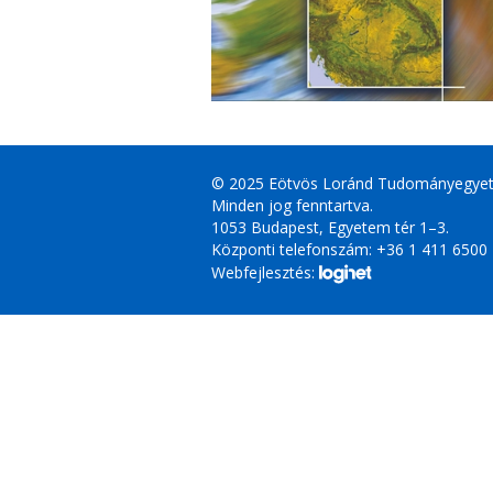
© 2025 Eötvös Loránd Tudományegye
Minden jog fenntartva.
1053 Budapest, Egyetem tér 1–3.
Központi telefonszám: +36 1 411 6500
Webfejlesztés: