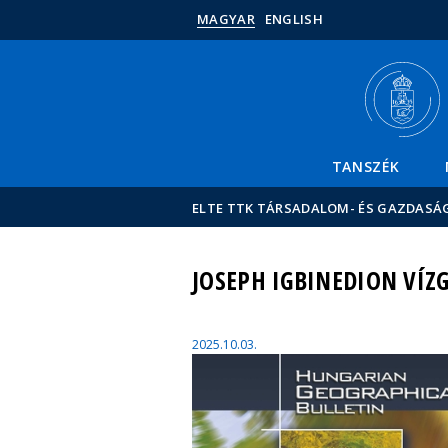
MAGYAR
ENGLISH
TANSZÉK
ELTE TTK TÁRSADALOM- ÉS GAZDASÁ
JOSEPH IGBINEDION VÍZ
2025.10.03.