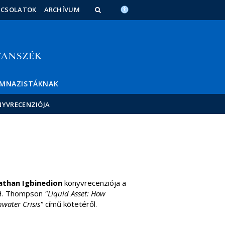
PCSOLATOK
ARCHÍVUM
IMNAZISTÁKNAK
NYVRECENZIÓJA
athan Igbinedion
könyvrecenziója a
n H. Thompson
"Liquid Asset: How
hwater Crisis"
című kötetéről.