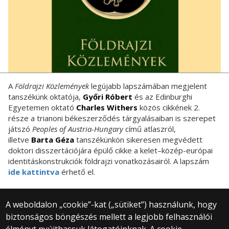
A
Földrajzi Közlemények
legújabb lapszámában megjelent
tanszékünk oktatója,
Győri Róbert
és az Edinburghi
Egyetemen oktató
Charles Withers
közös cikkének 2.
része a trianoni békeszerződés tárgyalásaiban is szerepet
játszó
Peoples of Austria-Hungary
című atlaszról,
illetve
Barta Géza
tanszékünkön sikeresen megvédett
doktori disszertációjára épülő cikke a kelet–közép-európai
identitáskonstrukciók földrajzi vonatkozásairól. A lapszám
ide kattintva
érhető el.
A weboldalon „cookie”-kat („sütiket”) használunk, hogy
biztonságos böngészés mellett a legjobb felhasználói
© 2025 Eötvös Loránd Tudományegyetem