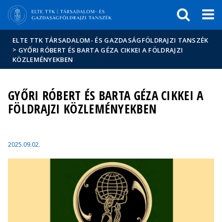
Események
ELTE a
Hírek
sajtóban
ELTE TTK TÁRSADALOM- ÉS GAZDASÁGFÖLDRAJZI TANSZÉK
>
GYŐRI RÓBERT ÉS BARTA GÉZA CIKKEI A FÖLDRAJZI
KÖZLEMÉNYEKBEN
GYŐRI RÓBERT ÉS BARTA GÉZA CIKKEI A
FÖLDRAJZI KÖZLEMÉNYEKBEN
2025.09.02.